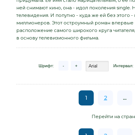
придумала. Ее имя стало нарицательным, о ее п
ней снимают кино, она - идол поколения single. 
телевидения. И попутно - куда же ей без этого 
миллионеров. Этот остроумный роман впервые б
расположение самого широкого круга читателя
в основу телевизионного фильма.
Шрифт:
-
+
Интервал:
1
2
...
Перейти на стран