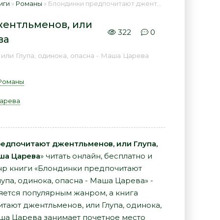
иги
»
Романы
» Блондинки предпочитают джентльменов, или Глупа, одинока, опасна - Маша Царева 📕 - Книга онлайн бесплатно
ентльменов, или
322
0
ва
ли Глупа, одинока, опасна - Маша Царева
Романы
арева
едпочитают джентльменов, или Глупа,
аша Царева
» читать онлайн, бесплатно и
нр книги «Блондинки предпочитают
упа, одинока, опасна - Маша Царева» -
яется популярным жанром, а книга
тают джентльменов, или Глупа, одинока,
аша Царева занимает почетное место