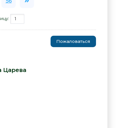
56
ицу:
Пожаловаться
лондинки предпочитают
а, опасна - Маша Царева» от
 Царева
: