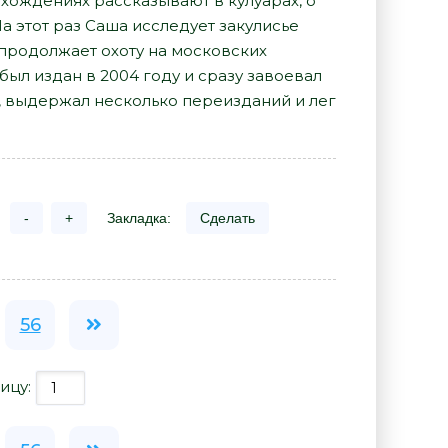
охождениях рассказывают в кулуарах, о
На этот раз Саша исследует закулисье
- продолжает охоту на московских
ыл издан в 2004 году и сразу завоевал
, выдержал несколько переизданий и лег
-
+
Закладка:
Сделать
56
ицу: