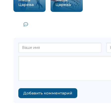
Царева
Царева
Комментарии и отзывы (0) к кн
джентльменов, или Глупа, одино
Добавить комментарий