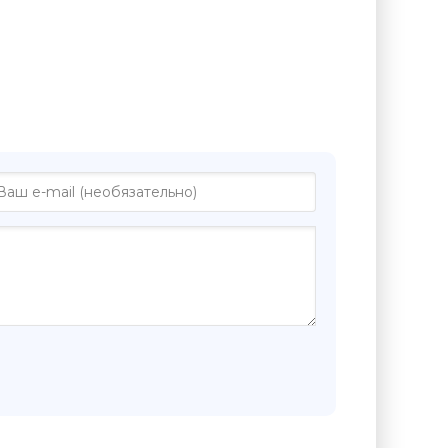
иге "Блондинки предпочитают
ка, опасна - Маша Царева"