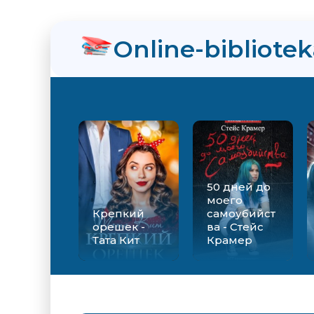
нра
Online-bibliote
ит
50 дней до
моего
Крепкий
самоубийст
орешек -
ва - Стейс
Тата Кит
Крамер