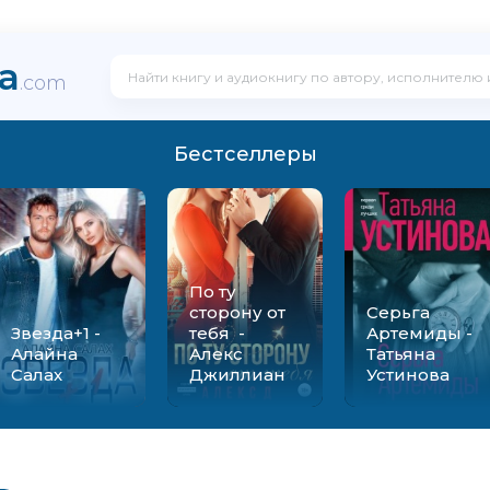
ka
.com
Бестселлеры
По ту
сторону от
Серьга
Звезда+1 -
тебя -
Артемиды -
Алайна
Алекс
Татьяна
Салах
Джиллиан
Устинова