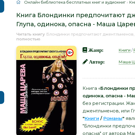
Онлайн библиотека бесплатных книг и аудиокниг
»
Кн
Книга Блондинки предпочитают дж
Глупа, одинока, опасна - Маша Царе
Читать книгу
Блондинки предпочитают джентльменов, и
полностью
.
Жанр:
Книги
/
Автор:
Маша Ц
Книга «
Блондинки пр
одинока, опасна - М
без регистрации. Жа
джентльменов, или Гл
"
Книги
/
Романы
"
явл
"Блондинки предпочи
опасна" от автора М