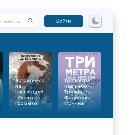
Войти
Встретимся
Три метра
на
над небом.
Кассандре!
Трижды ты -
- Ольга
Федерико
Громыко
Моччиа