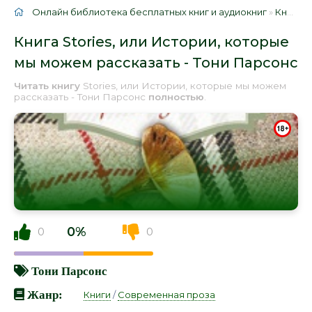
Онлайн библиотека бесплатных книг и аудиокниг
»
Книги
»
Книга Stories, или Истории, которые
мы можем рассказать - Тони Парсонс
Читать книгу
Stories, или Истории, которые мы можем
рассказать - Тони Парсонс
полностью
.
0%
0
0
Тони Парсонс
Жанр:
Книги
/
Современная проза