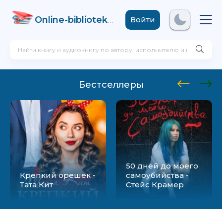
Online-biblioteka
.com
Войти
Бестселлеры
50 дней до моего
Крепкий орешек -
самоубийства -
Тата Кит
Стейс Крамер