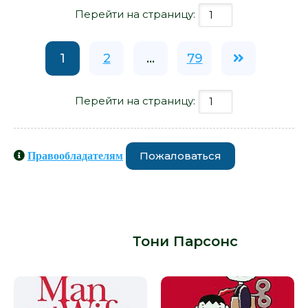
Перейти на страницу:
1
2
...
79
Перейти на страницу:
Пожаловаться
Правообладателям
Книги схожие с книгой «Stories, или
Истории, которые мы можем
рассказать - Тони Парсонс» от
автора -
Тони Парсонс
: