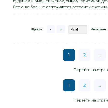
будущей и бывшей женой, сыном, приемной до
Все еще больше осложняется встречей с женщин
Шрифт:
-
+
Интервал:
1
2
...
Перейти на стран
1
2
...
Перейти на стран