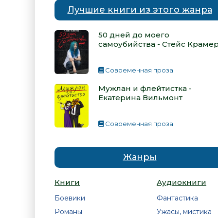
Лучшие книги из этого жанра
50 дней до моего
самоубийства - Стейс Краме
Современная проза
Мужлан и флейтистка -
Екатерина Вильмонт
Современная проза
Жанры
Книги
Аудиокниги
Боевики
Фантастика
Романы
Ужасы, мистика