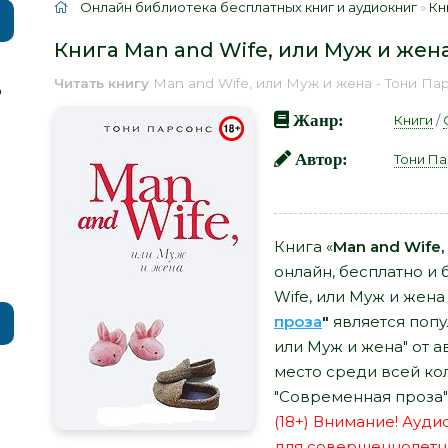
Онлайн библиотека бесплатных книг и аудиокниг
»
Кн
Книга Man and Wife, или Муж и жен
Читать книгу
Man and Wife, или Муж и жена - Тони Па
р
Жанр:
Книги
/
Автор:
Тони П
Книга «
Man and Wife,
онлайн, бесплатно и 
Wife, или Муж и жена
проза
"
является попу
или Муж и жена" от 
место среди всей ко
"Современная проза"
(18+) Внимание! Ауд
для совершеннолетн