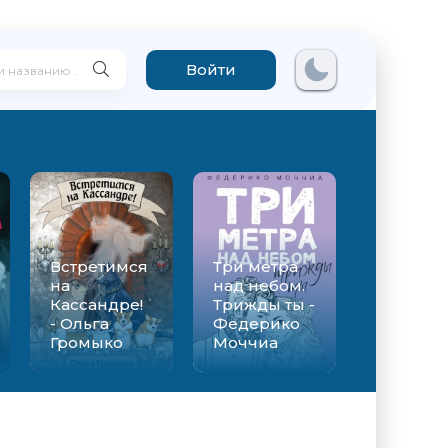
Войти
Встретимся
Три метра
на
над небом.
Кассандре!
Трижды ты -
- Ольга
Федерико
Громыко
Моччиа