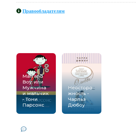
Правообладателям
Книги схожие с книгой «Man and 
Парсонс» от автора 
Man and
Boy, или
Мужчина
Неосторо
и мальчик
жность -
- Тони
Чарльз
Парсонс
Дюбоу
Комментарии и отзывы (0) к книге 
Тони Парс