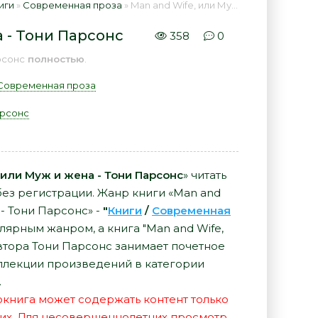
иги
»
Современная проза
» Man and Wife, или Муж и жена - Тони Парсонс 📕 - Книга онлайн бесплатно
а - Тони Парсонс
358
0
рсонс
полностью
.
Современная проза
арсонс
 или Муж и жена - Тони Парсонс
» читать
без регистрации. Жанр книги «Man and
 - Тони Парсонс» -
"
Книги
/
Современная
лярным жанром, а книга "Man and Wife,
автора Тони Парсонс занимает почетное
ллекции произведений в категории
.
иокнига может содержать контент только
их. Для несовершеннолетних просмотр