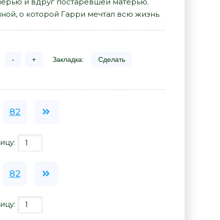
черью и вдруг постаревшей матерью.
ой, о которой Гарри мечтал всю жизнь.
-
+
Закладка:
Сделать
82
ицу:
82
ицу: