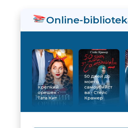
нра
Online-bibliote
ийства - Стейс Крамер
Екатерина Вильмонт
50 дней до
моего
Крепкий
самоубийст
орешек -
ва - Стейс
Тата Кит
Крамер