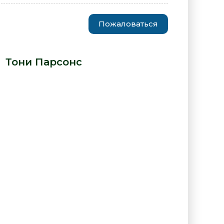
Пожаловаться
Wife, или Муж и жена - Тони
-
Тони Парсонс
:
"Man and Wife, или Муж и жена -
онс"