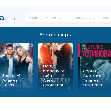
ka
.com
Бестселлеры
По ту
сторону от
Серьга
Звезда+1 -
тебя -
Артемиды -
Алайна
Алекс
Татьяна
Салах
Джиллиан
Устинова