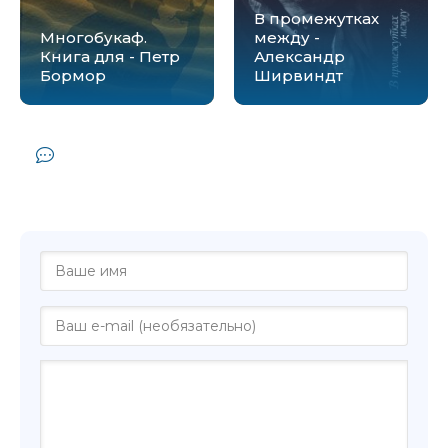
В промежутках
Многобукаф.
между -
Книга для - Петр
Александр
Бормор
Ширвиндт
Комментарии и отзывы (0) к книге
"Поребрик из бордюрного камня - Ольга
Лукас"