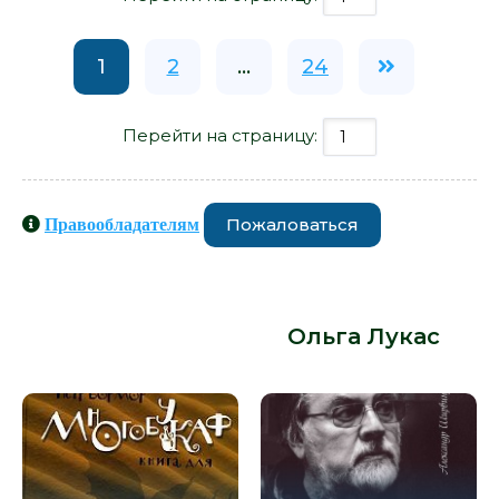
1
2
...
24
Перейти на страницу:
Пожаловаться
Правообладателям
Книги схожие с книгой «Поребрик
из бордюрного камня - Ольга
Лукас» от автора -
Ольга Лукас
: