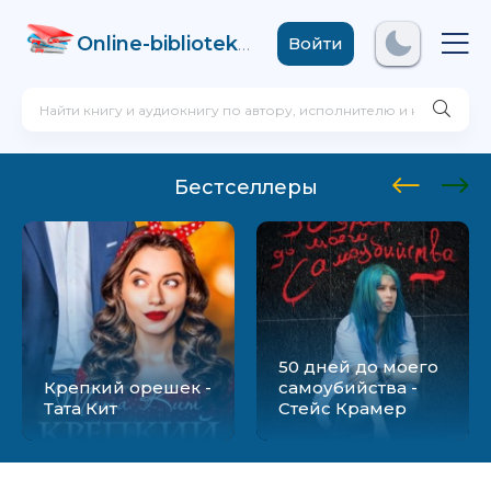
Online-biblioteka
.com
Войти
Бестселлеры
50 дней до моего
Крепкий орешек -
самоубийства -
Тата Кит
Стейс Крамер