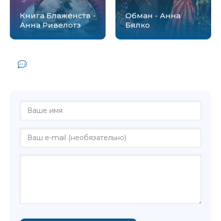
Книга Блаженств -
Обман - Анна
Анна Ривелотэ
Бялко
Комментарии и отзывы (0) к книге
"Разница во времени - Анна Бабяшкина"