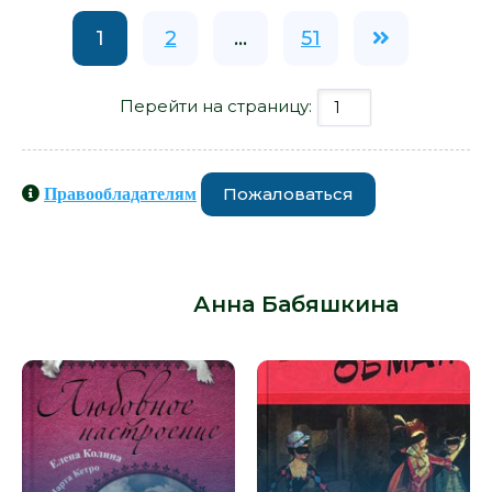
1
2
...
51
Перейти на страницу:
Пожаловаться
Правообладателям
Книги схожие с книгой «Разница во
времени - Анна Бабяшкина» от
автора -
Анна Бабяшкина
: