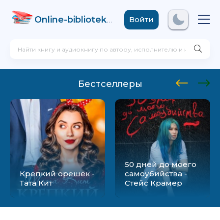
Online-biblioteka
.com
Войти
Бестселлеры
50 дней до моего
Крепкий орешек -
самоубийства -
Тата Кит
Стейс Крамер