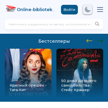
Online-biblioteka
.com
Войти
Бестселлеры
50 дней до моего
Крепкий орешек -
самоубийства -
Тата Кит
Стейс Крамер