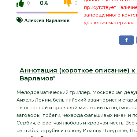
0%
0
0
присутствует наличи
запрещенного контент
Алексей Варламов
удаления материала.
Аннотация (короткое описание) к 
Варламов"
Мелодраматический триллер. Московская деву
Анхель Ленин, бель-гийский авантюрист и стар
- в огненной и кровавой мистерии на подмостка
заговоры, побеги, чехарда фальшивых имен и п
Сербия, страстная любовь и кровная месть. Все 
сентября отрубили голову Иоанну Предтече, 11 с