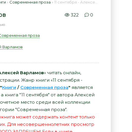
иги
»
Современная проза
» 11 сентября - Алексей Варламов 📕 - Книга онлайн бесплатно
ов
322
0
тью
.
Современная проза
й Варламов
 Алексей Варламов
» читать онлайн,
страции. Жанр книги «11 сентября -
"
Книги
/
Современная проза
"
является
 книга "11 сентября" от автора Алексей
очетное место среди всей коллекции
гории "Современная проза".
иокнига может содержать контент только
их. Для несовершеннолетних просмотр
РОГО ЗАПРЕЩЕН! Если в книге