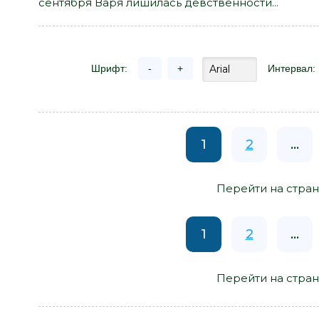
сентября Варя лишилась девственности...
Шрифт:
-
+
Интервал:
1
2
...
Перейти на стран
1
2
...
Перейти на стран