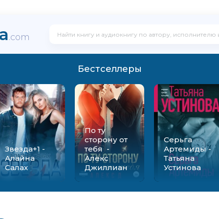
ka
.com
Бестселлеры
По ту
сторону от
Серьга
Звезда+1 -
тебя -
Артемиды -
Алайна
Алекс
Татьяна
Салах
Джиллиан
Устинова