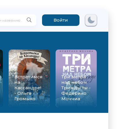
Войти
Встретимся
Три метра
на
над небом.
Кассандре!
Трижды ты -
- Ольга
Федерико
Громыко
Моччиа