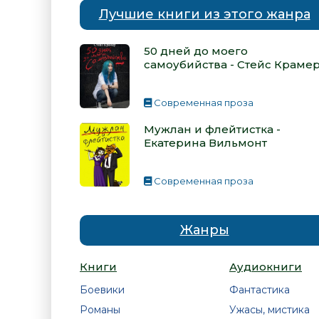
Лучшие книги из этого жанра
50 дней до моего
самоубийства - Стейс Краме
Современная проза
Мужлан и флейтистка -
Екатерина Вильмонт
Современная проза
Жанры
Книги
Аудиокниги
Боевики
Фантастика
Романы
Ужасы, мистика