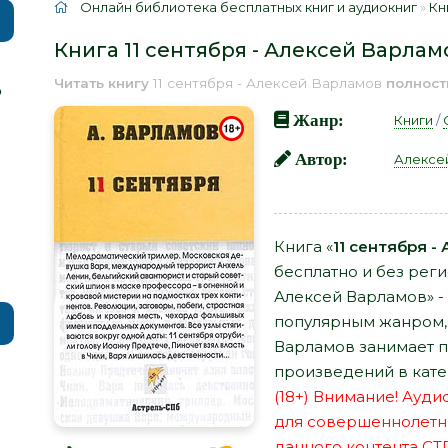
Онлайн библиотека бесплатных книг и аудиокниг
»
Кн
Книга 11 сентября - Алексей Варлам
Читать книгу
11 сентября - Алексей Варламов
полнос
р
Жанр:
Книги
/
Автор:
Алексе
Книга «
11 сентября -
бесплатно и без реги
Алексей Варламов» -
популярным жанром, а
Варламов занимает п
произведений в кате
(18+) Внимание! Ауд
для совершеннолетн
данного контента СТ