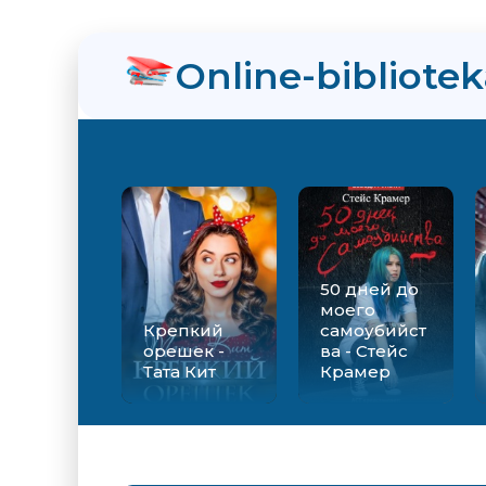
нра
Online-bibliote
ийства - Стейс Крамер
Екатерина Вильмонт
50 дней до
моего
Крепкий
самоубийст
орешек -
ва - Стейс
Тата Кит
Крамер