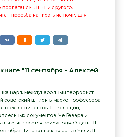
е пропаганды ЛГБТ и другого,
а - просьба написать на почту для
книге "11 сентября - Алексей
шка Варя, международный террорист
ый советский шпион в маске профессора
х трех континентов. Революции,
оддельных документов, Че Гевара и
узлы стягиваются вокруг одной даты: 11
ентября Пиночет взял власть в Чили, 11