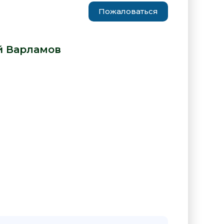
Пожаловаться
ября - Алексей Варламов» от
й Варламов
:
"11 сентября - Алексей Варламов"