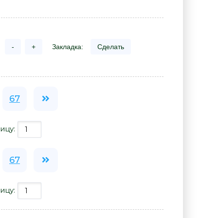
-
+
Закладка:
Сделать
67
ицу:
67
ицу: