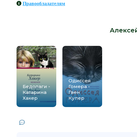
Правообладателям
Книги схожие с книгой «11 сент
автора -
Алексе
Одиссея
Бедолаги -
Гомера -
Катарина
Гвен
Хакер
Купер
Комментарии и отзывы (0) к книге 