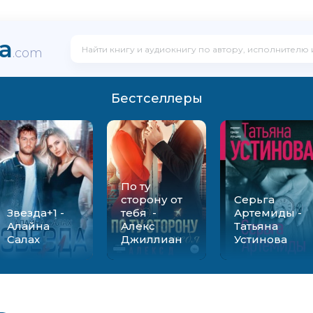
ka
.com
Бестселлеры
По ту
сторону от
Серьга
Звезда+1 -
тебя -
Артемиды -
Алайна
Алекс
Татьяна
Салах
Джиллиан
Устинова