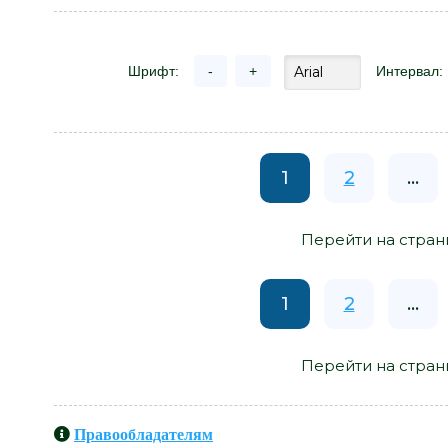
Шрифт:
-
+
Интервал:
1
2
...
Перейти на стран
1
2
...
Перейти на стран
Правообладателям