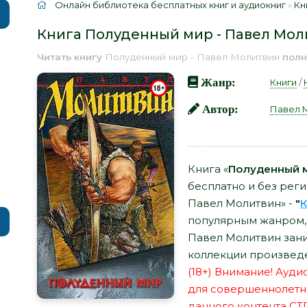
Онлайн библиотека бесплатных книг и аудиокниг
»
Кн
Книга Полуденный мир - Павел Мо
Читать книгу
Полуденный мир - Павел Молитвин
полн
Жанр:
Книги
/
Автор:
Павел 
Книга «
Полуденный м
бесплатно и без рег
Павел Молитвин» -
"
К
популярным жанром, 
Павел Молитвин зани
коллекции произведе
(18+) Внимание! Ауд
для совершеннолетн
данного контента СТ