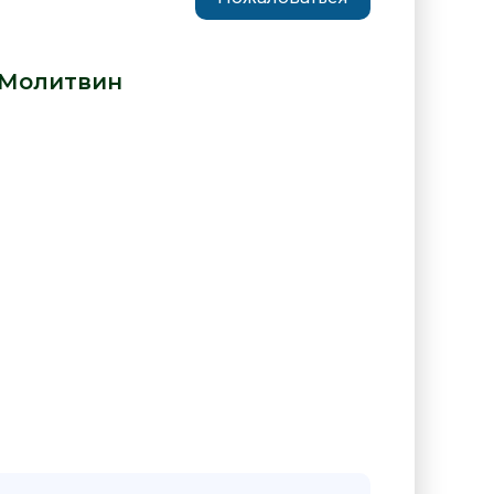
ый мир - Павел Молитвин» от
 Молитвин
:
иге "Полуденный мир - Павел
ин"