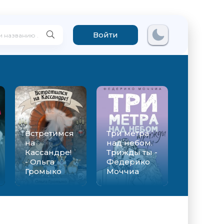
Войти
Встретимся
Три метра
на
над небом.
Кассандре!
Трижды ты -
- Ольга
Федерико
Громыко
Моччиа