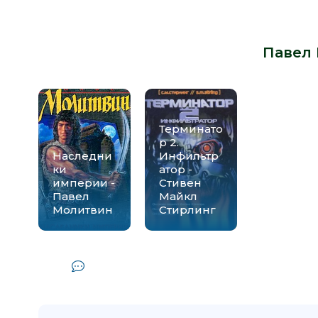
Книги схожие с книгой «Полуденн
автора -
Павел
Терминато
р 2.
Наследни
Инфильтр
ки
атор -
империи -
Стивен
Павел
Майкл
Молитвин
Стирлинг
Комментарии и отзывы (0) к кн
Молитв