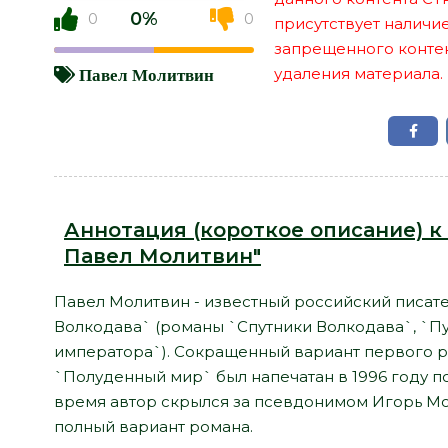
0%
0
0
присутствует наличи
запрещенного контент
удаления материала.
Павел Молитвин
Аннотация (короткое описание) к
Павел Молитвин"
Павел Молитвин - известный российский писате
Волкодава` (романы `Спутники Волкодава`, `Пут
императора`). Сокращенный вариант первого 
`Полуденный мир` был напечатан в 1996 году п
время автор скрылся за псевдонимом Игорь Мо
полный вариант романа.