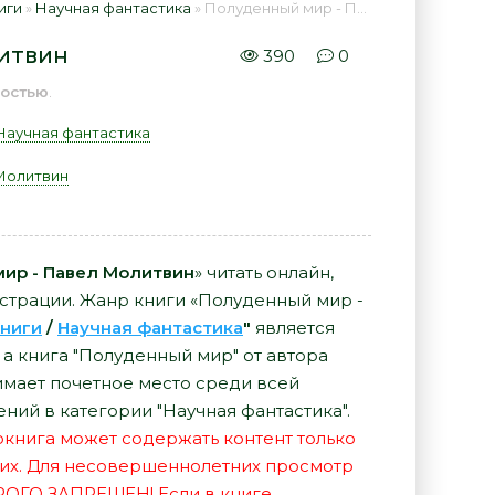
иги
»
Научная фантастика
» Полуденный мир - Павел Молитвин 📕 - Книга онлайн бесплатно
литвин
390
0
остью
.
Научная фантастика
Молитвин
ир - Павел Молитвин
» читать онлайн,
истрации. Жанр книги «Полуденный мир -
ниги
/
Научная фантастика
"
является
а книга "Полуденный мир" от автора
мает почетное место среди всей
ний в категории "Научная фантастика".
иокнига может содержать контент только
их. Для несовершеннолетних просмотр
РОГО ЗАПРЕЩЕН! Если в книге