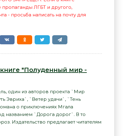
е пропаганды ЛГБТ и другого,
а - просьба написать на почту для
 книге "Полуденный мир -
ль, один из авторов проекта `Мир
ь Эвриха`, `Ветер удачи`, `Тень
романа о приключениях Мгала
од названием `Дорога дорог`. В то
роз. Издательство предлагает читателям