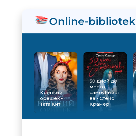
нра
Online-bibliote
! - Ольга Громыко
рсон Петерсен
50 дней до
моего
Крепкий
самоубийст
орешек -
ва - Стейс
Тата Кит
Крамер