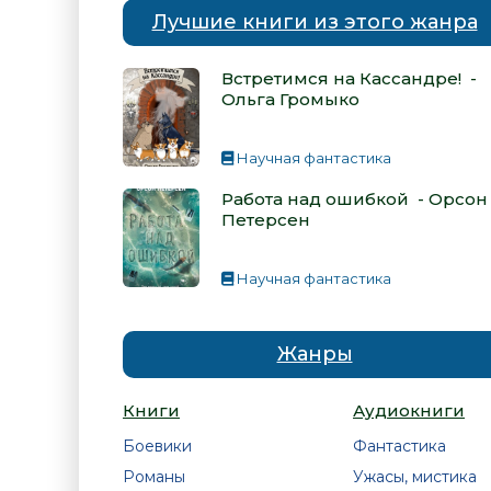
Лучшие книги из этого жанра
Встретимся на Кассандре! -
Ольга Громыко
Научная фантастика
Работа над ошибкой - Орсон
Петерсен
Научная фантастика
Жанры
Книги
Аудиокниги
Боевики
Фантастика
Романы
Ужасы, мистика