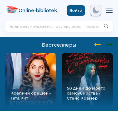
Online-biblioteka
.com
Войти
Бестселлеры
50 дней до моего
Крепкий орешек -
самоубийства -
Тата Кит
Стейс Крамер