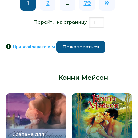
1
2
...
79
Перейти на страницу:
Пожаловаться
Правообладателям
Книги схожие с книгой «Леди-
колдунья - Конни Мейсон» от
автора -
Конни Мейсон
:
Создана для