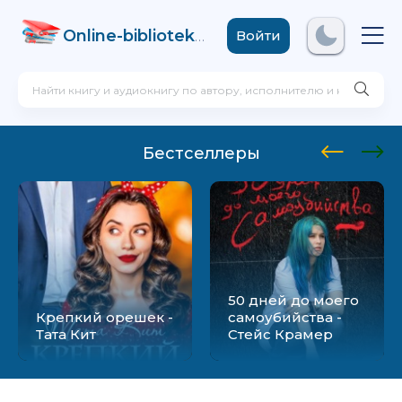
Online-biblioteka
.com
Войти
Бестселлеры
50 дней до моего
Крепкий орешек -
самоубийства -
Тата Кит
Стейс Крамер