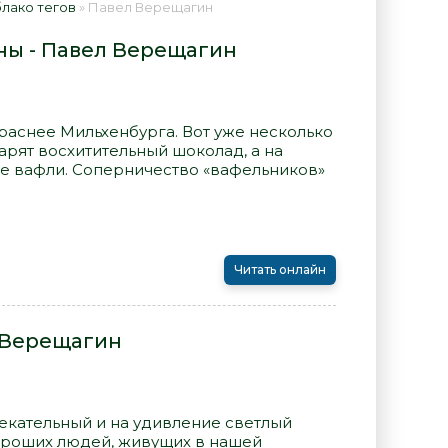
лако тегов
» Павел Верещагин
ны - Павел Верещагин
раснее Мильхенбурга. Вот уже несколько
арят восхитительный шоколад, а на
е вафли. Соперничество «вафельников»
Читать онлайн
л Верещагин
екательный и на удивление светлый
ороших людей, живущих в нашей