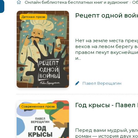
Онлайн библиотека бесплатных книг и аудиокниг
»
Об
Рецепт одной вой
Детская проза
Нет на земле места прек
веков на левом берегу в
правом пекут вкуснейши
и...
Павел Верещагин
Год крысы - Паве
Современная проза
Перед вами мудрый, увл
роман — история двух х