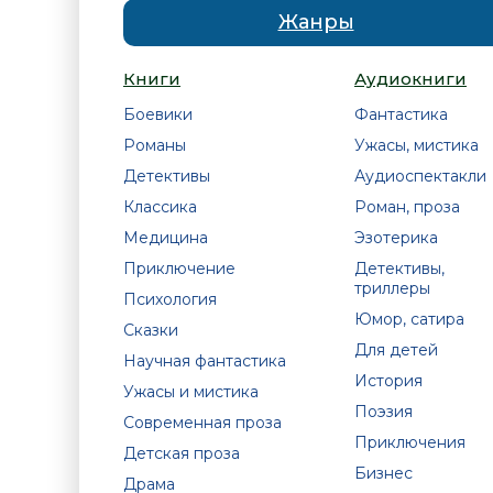
Жанры
Книги
Аудиокниги
Боевики
Фантастика
Романы
Ужасы, мистика
Детективы
Аудиоспектакли
Классика
Роман, проза
Медицина
Эзотерика
Приключение
Детективы,
триллеры
Психология
Юмор, сатира
Сказки
Для детей
Научная фантастика
История
Ужасы и мистика
Поэзия
Современная проза
Приключения
Детская проза
Бизнес
Драма