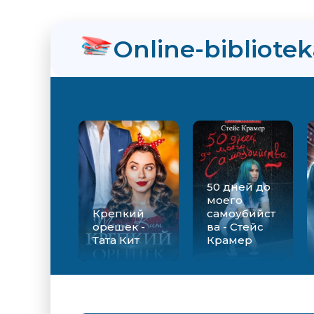
Online-bibliote
50 дней до
моего
Крепкий
самоубийст
орешек -
ва - Стейс
Тата Кит
Крамер