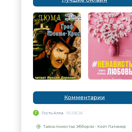
Лучшие онлайн
Комментарии
Г
Гость Алла
05.08.26
Тайна поместья Эбберли - Кейт Латимер