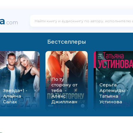
ka
.com
Бестселлеры
По ту
сторону от
Серьга
Звезда+1 -
тебя -
Артемиды -
Алайна
Алекс
Татьяна
Салах
Джиллиан
Устинова