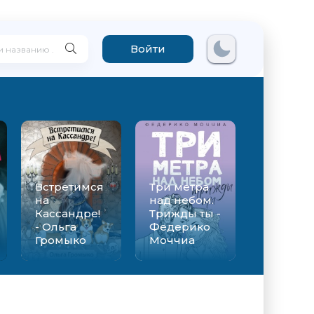
Войти
Встретимся
Три метра
на
над небом.
Кассандре!
Трижды ты -
- Ольга
Федерико
Громыко
Моччиа