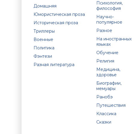
Психология,
Домашняя
философия
Юмористическая проза
Научно-
популярное
Историческая проза
Разное
Триллеры
На иностранных
Военные
языках
Политика
Обучение
Фэнтези
Религия
Разная литература
Медицина,
здоровье
Биографии,
мемуары
Ранобэ
Путешествия
Классика
Сказки