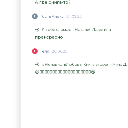
А где снига-то?
Г
Гость Алекс
24.09.25
Я тебя сломаю - Наталия Ладыгина
прексрасно
Г
Геля
20.06.25
#НенавистьЛюбовь. Книга вторая - Анна Джейн
😊👍🏻👍🏻👍🏻👍🏻👍🏻👍🏻👍🏻👍🏻👍🏻👍🏻😘