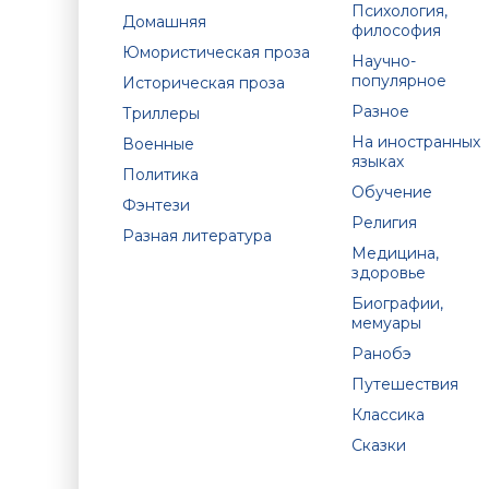
Психология,
Домашняя
философия
Юмористическая проза
Научно-
популярное
Историческая проза
Разное
Триллеры
На иностранных
Военные
языках
Политика
Обучение
Фэнтези
Религия
Разная литература
Медицина,
здоровье
Биографии,
мемуары
Ранобэ
Путешествия
Классика
Сказки