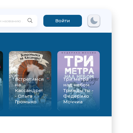
Войти
Встретимся
Три метра
на
над небом.
Кассандре!
Трижды ты -
- Ольга
Федерико
Громыко
Моччиа