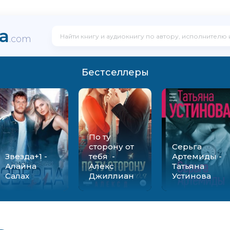
ka
.com
Бестселлеры
По ту
сторону от
Серьга
Звезда+1 -
тебя -
Артемиды -
Алайна
Алекс
Татьяна
Салах
Джиллиан
Устинова