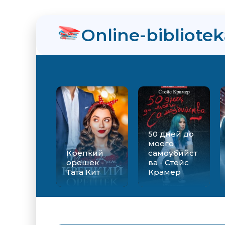
Online-bibliote
50 дней до
моего
Крепкий
самоубийст
орешек -
ва - Стейс
Тата Кит
Крамер