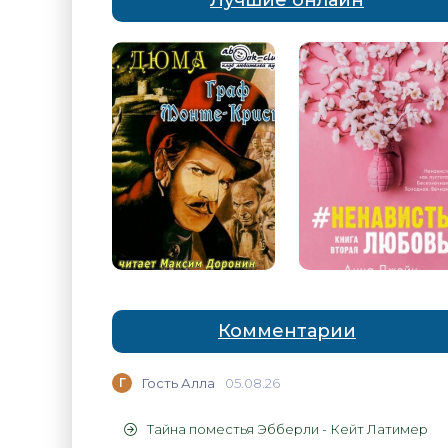
Лучшие онлайн
Комментарии
Г
Гость Алла
05.08.26
Тайна поместья Эбберли - Кейт Латимер