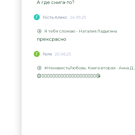
А где снига-то?
Г
Гость Алекс
24.09.25
Я тебя сломаю - Наталия Ладыгина
прексрасно
Г
Геля
20.06.25
#НенавистьЛюбовь. Книга вторая - Анна Джейн
😊👍🏻👍🏻👍🏻👍🏻👍🏻👍🏻👍🏻👍🏻👍🏻👍🏻😘