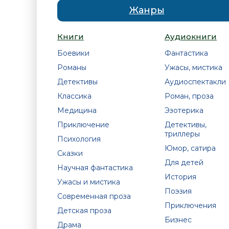
Жанры
Книги
Аудиокниги
Боевики
Фантастика
Романы
Ужасы, мистика
Детективы
Аудиоспектакли
Классика
Роман, проза
Медицина
Эзотерика
Приключение
Детективы,
триллеры
Психология
Юмор, сатира
Сказки
Для детей
Научная фантастика
История
Ужасы и мистика
Поэзия
Современная проза
Приключения
Детская проза
Бизнес
Драма