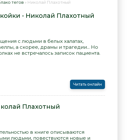
лако тегов
» Николай Плахотный
 койки - Николай Плахотный
бщения с людьми в белых халатах,
ллы, а скорее, драмы и трагедии... Но
олках не встречалось записок пациента.
Читать онлайн
иколай Плахотный
тельностью в книге описываются
ными людьми, повествуются новые и