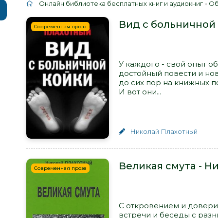
Онлайн библиотека бесплатных книг и аудиокниг
»
Об
Вид с больничной
Современная проза
У каждого - свой опыт о
достойный повести и нове
до сих пор на книжных п
И вот они...
Николай Плахотный
Великая смута - Н
Современная проза
С откровением и довери
встречи и беседы с раз