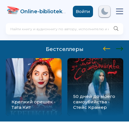
Online-biblioteka
.com
Войти
Бестселлеры
50 дней до моего
Крепкий орешек -
самоубийства -
Тата Кит
Стейс Крамер