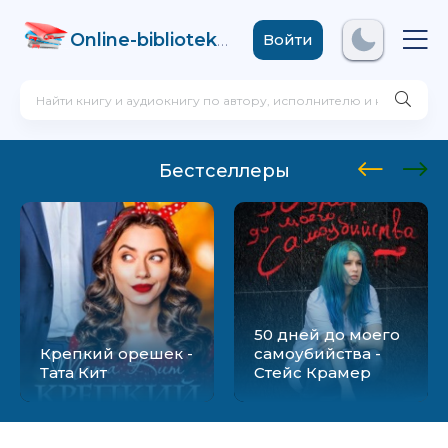
Online-biblioteka
.com
Войти
Бестселлеры
50 дней до моего
Крепкий орешек -
самоубийства -
Тата Кит
Стейс Крамер