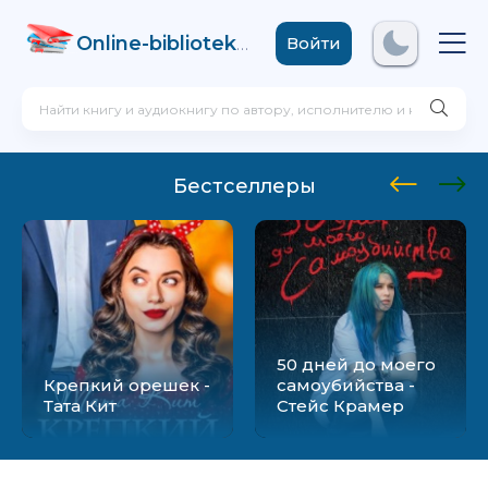
Online-biblioteka
.com
Войти
Бестселлеры
50 дней до моего
Крепкий орешек -
самоубийства -
Тата Кит
Стейс Крамер