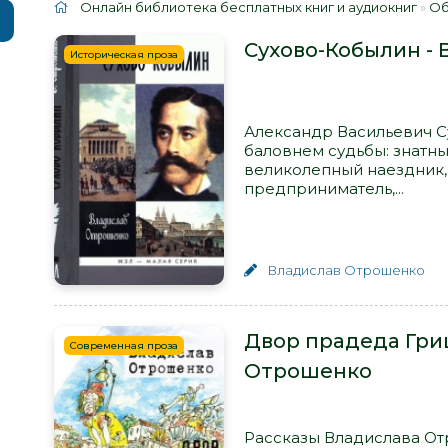
Онлайн библиотека бесплатных книг и аудиокниг
»
Об
Сухово-Кобылин -
Историческая проза
Александр Васильевич Су
баловнем судьбы: знатны
великолепный наездник
предприниматель,...
Владислав Отрошенко
Двор прадеда Гриш
Современная проза
Отрошенко
Рассказы Владислава От