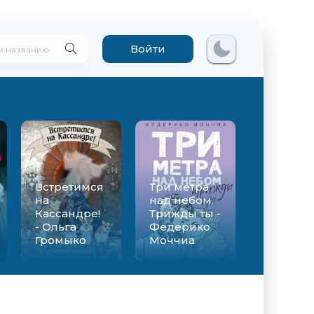
Войти
Встретимся
Три метра
на
над небом.
Кассандре!
Трижды ты -
- Ольга
Федерико
Громыко
Моччиа