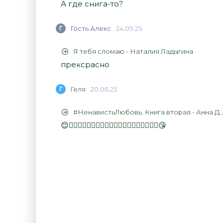
А где снига-то?
Г
Гость Алекс
24.09.25
Я тебя сломаю - Наталия Ладыгина
прексрасно
Г
Геля
20.06.25
#НенавистьЛюбовь. Книга вторая - Анна Джейн
😊👍🏻👍🏻👍🏻👍🏻👍🏻👍🏻👍🏻👍🏻👍🏻👍🏻😘