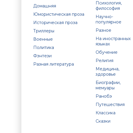
Психология,
Домашняя
философия
Юмористическая проза
Научно-
популярное
Историческая проза
Разное
Триллеры
На иностранных
Военные
языках
Политика
Обучение
Фэнтези
Религия
Разная литература
Медицина,
здоровье
Биографии,
мемуары
Ранобэ
Путешествия
Классика
Сказки