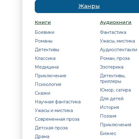
Жанры
Книги
Аудиокниги
Боевики
Фантастика
Романы
Ужасы, мистика
Детективы
Аудиоспектакли
Классика
Роман, проза
Медицина
Эзотерика
Приключение
Детективы,
триллеры
Психология
Юмор, сатира
Сказки
Для детей
Научная фантастика
История
Ужасы и мистика
Поэзия
Современная проза
Приключения
Детская проза
Бизнес
Драма