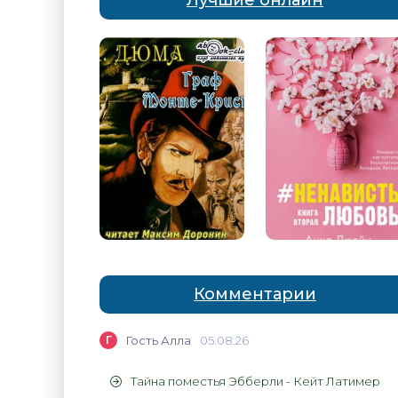
Лучшие онлайн
Комментарии
Г
Гость Алла
05.08.26
Тайна поместья Эбберли - Кейт Латимер