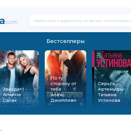
ka
.com
Бестселлеры
По ту
сторону от
Серьга
Звезда+1 -
тебя -
Артемиды -
Алайна
Алекс
Татьяна
Салах
Джиллиан
Устинова