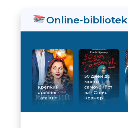
Online-bibliote
50 дней до
моего
Крепкий
самоубийст
орешек -
ва - Стейс
Тата Кит
Крамер