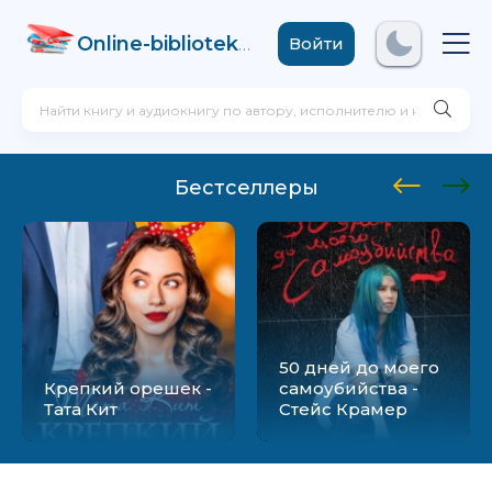
Online-biblioteka
.com
Войти
Бестселлеры
50 дней до моего
Крепкий орешек -
самоубийства -
Тата Кит
Стейс Крамер