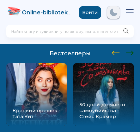
Online-biblioteka
.com
Войти
Бестселлеры
50 дней до моего
Крепкий орешек -
самоубийства -
Тата Кит
Стейс Крамер