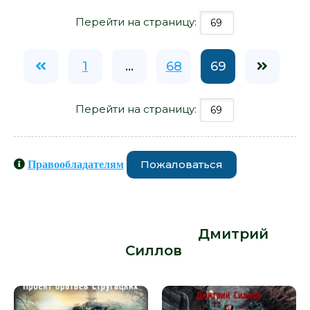
Перейти на страницу:
1
...
68
69
Перейти на страницу:
Пожаловаться
Правообладателям
Книги схожие с книгой «Пикник на
обочине. Никто не уйдет - Дмитрий
Силлов» от автора -
Дмитрий
Силлов
: