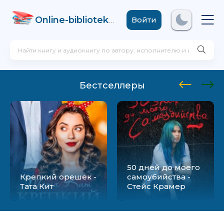
Online-biblioteka
.com
Войти
Бестселлеры
50 дней до моего
Крепкий орешек -
самоубийства -
Тата Кит
Стейс Крамер