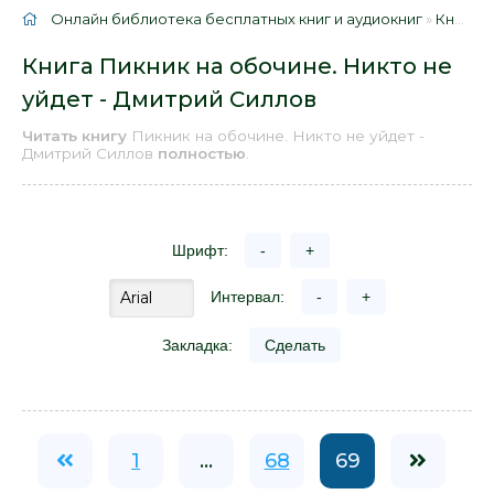
Онлайн библиотека бесплатных книг и аудиокниг
»
Книги
»
Книга Пикник на обочине. Никто не
уйдет - Дмитрий Силлов
Читать книгу
Пикник на обочине. Никто не уйдет -
Дмитрий Силлов
полностью
.
Шрифт:
-
+
Интервал:
-
+
Закладка:
Сделать
1
...
68
69