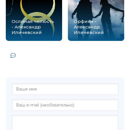
Ослиная челюсть
Орфики -
- Александр
Александр
Иличевский
Иличевский
Комментарии и отзывы (0) к книге
"Дождь для Данаи - Александр
Иличевский"