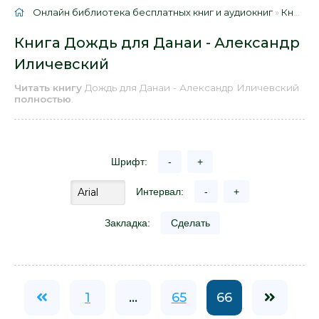
Онлайн библиотека бесплатных книг и аудиокниг
»
Книги
»
Книга Дождь для Данаи - Александр
Иличевский
Читать книгу
Дождь для Данаи - Александр Иличевский
полностью
.
Шрифт:
-
+
Интервал:
-
+
Закладка:
Сделать
1
...
65
66