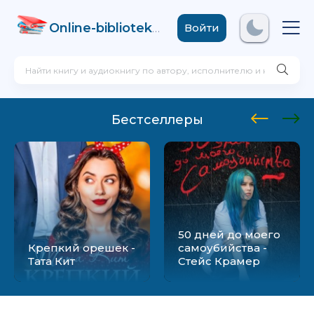
Online-biblioteka
.com
Войти
Бестселлеры
50 дней до моего
Крепкий орешек -
самоубийства -
Тата Кит
Стейс Крамер