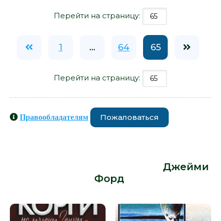
Перейти на страницу:
1
...
64
65
Перейти на страницу:
Пожаловаться
Правообладателям
Книги схожие с книгой «Отель на
перекрестке радости и горечи -
Джейми Форд» от автора -
Джейми
Форд
: