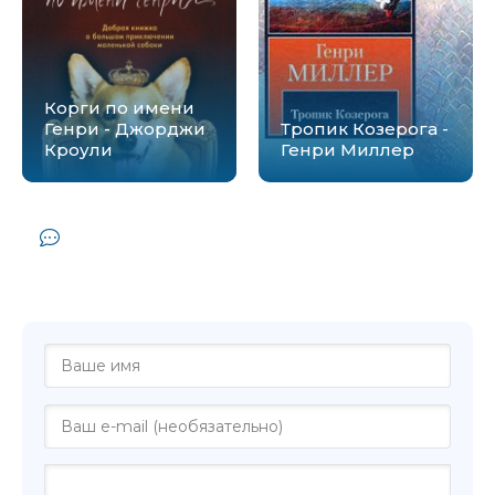
Корги по имени
Генри - Джорджи
Тропик Козерога -
Кроули
Генри Миллер
Комментарии и отзывы (0) к книге
"Отель на перекрестке радости и
горечи - Джейми Форд"