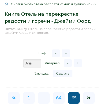
Онлайн библиотека бесплатных книг и аудиокниг
»
Книги
»
Книга Отель на перекрестке
радости и горечи - Джейми Форд
Читать книгу
Отель на перекрестке радости и горечи -
Джейми Форд
полностью
.
Шрифт:
-
+
Интервал:
-
+
Закладка:
Сделать
1
...
64
65