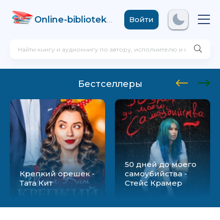
Online-biblioteka
.com
Войти
Бестселлеры
50 дней до моего
Крепкий орешек -
самоубийства -
Тата Кит
Стейс Крамер