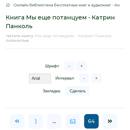
Онлайн библиотека бесплатных книг и аудиокниг
»
Книги
»
Книга Мы еще потанцуем - Катрин
Панколь
Читать книгу
Мы еще потанцуем - Катрин Панколь
полностью
.
Шрифт:
-
+
Интервал:
-
+
Закладка:
Сделать
1
...
63
64