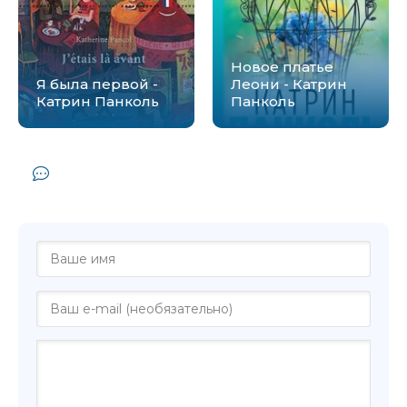
Новое платье
Я была первой -
Леони - Катрин
Катрин Панколь
Панколь
Комментарии и отзывы (0) к книге
"Мы еще потанцуем - Катрин Панколь"