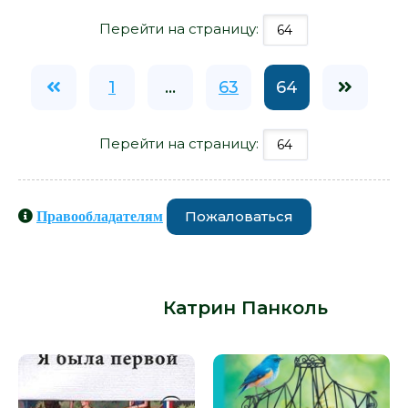
Перейти на страницу:
1
...
63
64
Перейти на страницу:
Пожаловаться
Правообладателям
Книги схожие с книгой «Мы еще
потанцуем - Катрин Панколь» от
автора -
Катрин Панколь
: