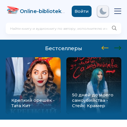
Online-biblioteka
.com
Войти
Бестселлеры
50 дней до моего
Крепкий орешек -
самоубийства -
Тата Кит
Стейс Крамер