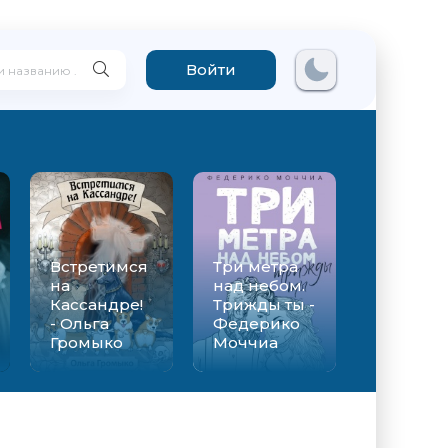
Войти
Встретимся
Три метра
на
над небом.
Кассандре!
Трижды ты -
- Ольга
Федерико
Громыко
Моччиа