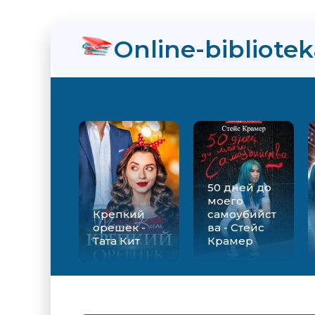
нра
Online-bibliote
ийства - Стейс Крамер
Екатерина Вильмонт
50 дней до
моего
Крепкий
самоубийст
орешек -
ва - Стейс
Тата Кит
Крамер