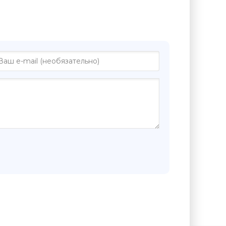
е "Всяко третье размышленье -
рт"