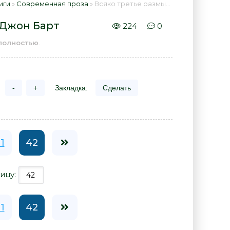
иги
»
Современная проза
» Всяко третье размышленье - Джон Барт 📕 - Книга онлайн бесплатно
 Джон Барт
224
0
полностью
.
-
+
Закладка:
Сделать
1
42
ицу:
1
42