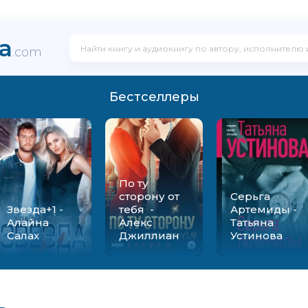
ka
.com
Бестселлеры
По ту
сторону от
Серьга
Звезда+1 -
тебя -
Артемиды -
Алайна
Алекс
Татьяна
Салах
Джиллиан
Устинова