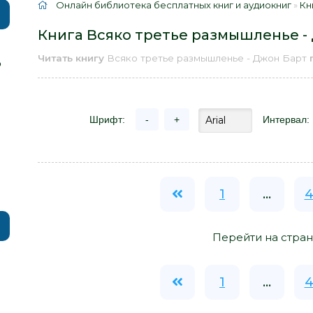
Онлайн библиотека бесплатных книг и аудиокниг
»
Кн
Книга Всяко третье размышленье -
Читать книгу
Всяко третье размышленье - Джон Барт
р
Шрифт:
-
+
Интервал:
1
...
4
Перейти на стран
1
...
4