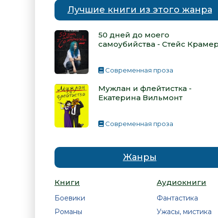
Лучшие книги из этого жанра
50 дней до моего
самоубийства - Стейс Краме
Современная проза
Мужлан и флейтистка -
Екатерина Вильмонт
Современная проза
Жанры
Книги
Аудиокниги
Боевики
Фантастика
Романы
Ужасы, мистика