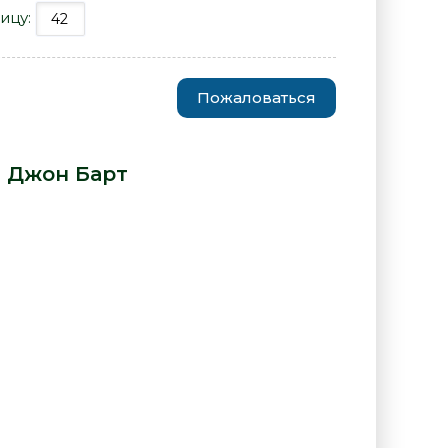
ицу:
Пожаловаться
третье размышленье - Джон
-
Джон Барт
: