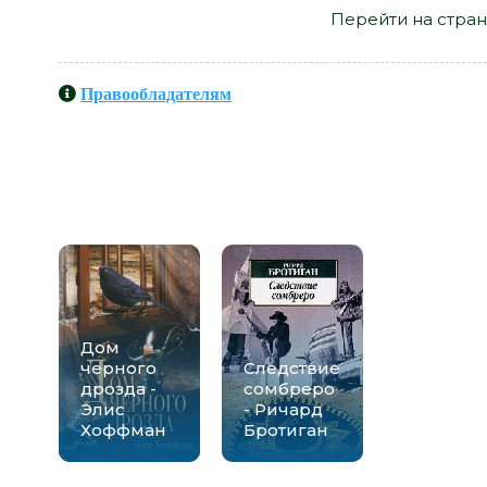
Перейти на стран
Правообладателям
Книги схожие с книгой «Всяко 
Барт» от автора 
Дом
черного
Следствие
дрозда -
сомбреро
Элис
- Ричард
Хоффман
Бротиган