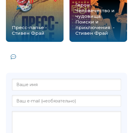
Герои.
Человечество и
чудовища.
Поиски и
Пресс-папье -
приключения -
Стивен Фрай
Стивен Фрай
Комментарии и отзывы (0) к книге
"Дневник миссис Фрай - Эдна Фрай"