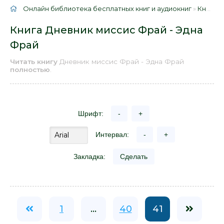
Онлайн библиотека бесплатных книг и аудиокниг
»
Книги
»
Книга Дневник миссис Фрай - Эдна
Фрай
Читать книгу
Дневник миссис Фрай - Эдна Фрай
полностью
.
Шрифт:
-
+
Интервал:
-
+
Закладка:
Сделать
1
...
40
41