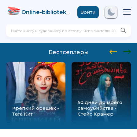
Online-biblioteka
.com
Войти
Бестселлеры
50 дней до моего
Крепкий орешек -
самоубийства -
Тата Кит
Стейс Крамер