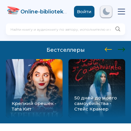
Online-biblioteka
.com
Войти
Бестселлеры
50 дней до моего
Крепкий орешек -
самоубийства -
Тата Кит
Стейс Крамер