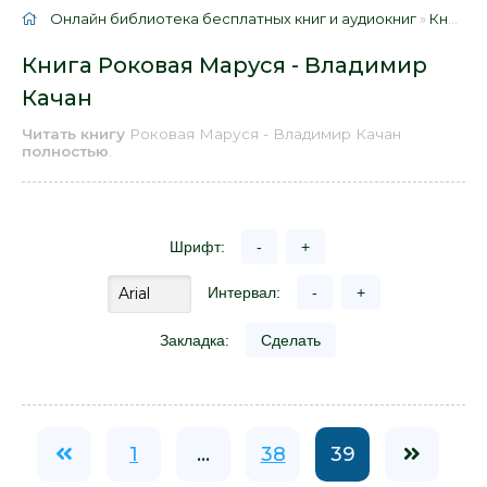
Онлайн библиотека бесплатных книг и аудиокниг
»
Книги
»
Книга Роковая Маруся - Владимир
Качан
Читать книгу
Роковая Маруся - Владимир Качан
полностью
.
Шрифт:
-
+
Интервал:
-
+
Закладка:
Сделать
1
...
38
39