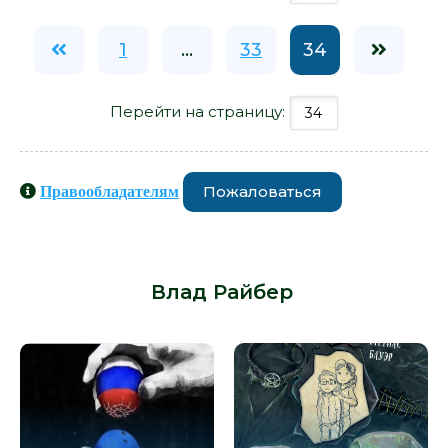
1
...
33
34
Перейти на страницу:
Пожаловаться
Правообладателям
Книги схожие с книгой «Летний
лагерь - Влад Райбер» от автора -
Влад Райбер
: