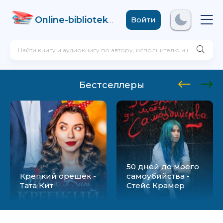
Online-biblioteka
.com
Войти
Бестселлеры
50 дней до моего
Крепкий орешек -
самоубийства -
Тата Кит
Стейс Крамер