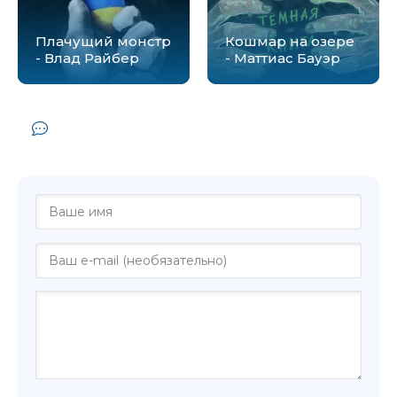
Плачущий монстр
Кошмар на озере
- Влад Райбер
- Маттиас Бауэр
Комментарии и отзывы (0) к книге
"Летний лагерь - Влад Райбер"