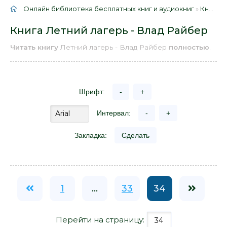
Онлайн библиотека бесплатных книг и аудиокниг
»
Книги
»
Книга Летний лагерь - Влад Райбер
Читать книгу
Летний лагерь - Влад Райбер
полностью
.
Шрифт:
-
+
Интервал:
-
+
Закладка:
Сделать
1
...
33
34
Перейти на страницу: