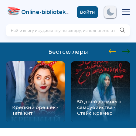
Online-biblioteka
.com
Войти
Бестселлеры
50 дней до моего
Крепкий орешек -
самоубийства -
Тата Кит
Стейс Крамер