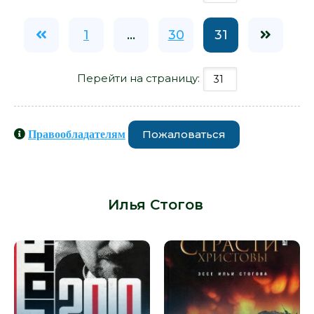
1
...
30
31
Перейти на страницу:
Пожаловаться
Правообладателям
Книги схожие с книгой «Десять
пальцев - Илья Стогов» от автора -
Илья Стогов
: