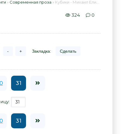
иги
»
Современная проза
» Кубики - Михаил Елизаров 📕 - Книга онлайн бесплатно
324
0
-
+
Закладка:
Сделать
0
31
ицу:
0
31