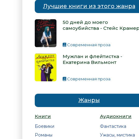
Лучшие книги из этого жанра
50 дней до моего
самоубийства - Стейс Краме
Современная проза
Мужлан и флейтистка -
Екатерина Вильмонт
Современная проза
Жанры
Книги
Аудиокниги
Боевики
Фантастика
Романы
Ужасы, мистика