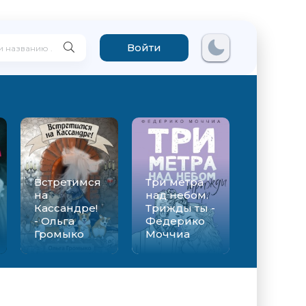
Войти
Встретимся
Три метра
на
над небом.
Кассандре!
Трижды ты -
- Ольга
Федерико
Громыко
Моччиа