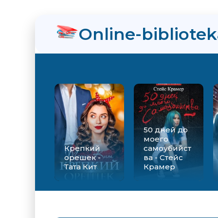
нра
Online-bibliote
ийства - Стейс Крамер
Екатерина Вильмонт
50 дней до
моего
Крепкий
самоубийст
орешек -
ва - Стейс
Тата Кит
Крамер