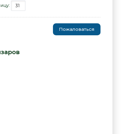
ицу:
Пожаловаться
Михаил Елизаров» от автора -
изаров
: