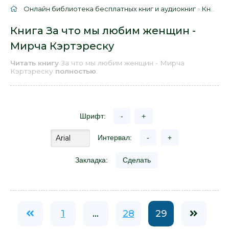
Онлайн библиотека бесплатных книг и аудиокниг
»
Книги
»
Книга За что мы любим женщин -
Мирча Кэртэреску
Читать книгу
За что мы любим женщин - Мирча
Кэртэреску
полностью
.
Шрифт:
-
+
Интервал:
-
+
Закладка:
Сделать
1
...
28
29