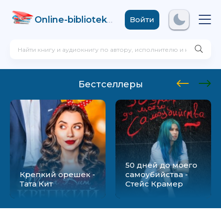
Online-biblioteka
.com
Войти
Бестселлеры
50 дней до моего
Крепкий орешек -
самоубийства -
Тата Кит
Стейс Крамер