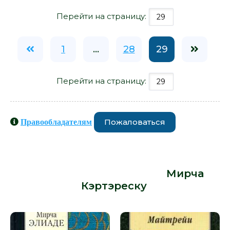
Перейти на страницу:
1
...
28
29
Перейти на страницу:
Пожаловаться
Правообладателям
Книги схожие с книгой «За что мы
любим женщин - Мирча
Кэртэреску» от автора -
Мирча
Кэртэреску
: