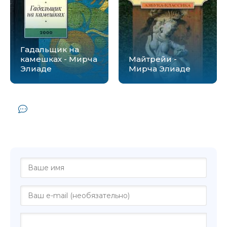
Гадальщик на
камешках - Мирча
Майтрейи -
Элиаде
Мирча Элиаде
Комментарии и отзывы (0) к книге
"За что мы любим женщин - Мирча
Кэртэреску"