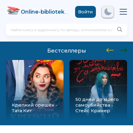
Online-biblioteka
.com
Войти
Бестселлеры
50 дней до моего
Крепкий орешек -
самоубийства -
Тата Кит
Стейс Крамер