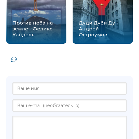
Против неба на
Дуди Дуби Ду -
земле - Феликс
Андрей
Кандель
Остроумов
Комментарии и отзывы (0) к книге
"Намотало - Вероника Капустина"