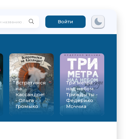
Войти
Встретимся
Три метра
на
над небом.
Кассандре!
Трижды ты -
- Ольга
Федерико
Громыко
Моччиа