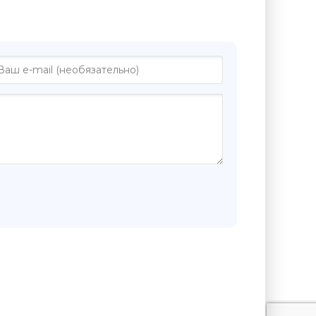
 "Привет, Галарно! - Жак Годбу"