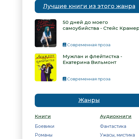
Лучшие книги из этого жанра
50 дней до моего
самоубийства - Стейс Краме
Современная проза
Мужлан и флейтистка -
Екатерина Вильмонт
Современная проза
Жанры
Книги
Аудиокниги
Боевики
Фантастика
Романы
Ужасы, мистика