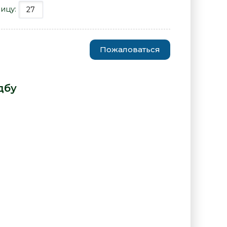
ицу:
Пожаловаться
ларно! - Жак Годбу» от автора
дбу
: