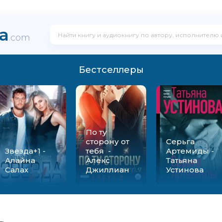
ka
.com
Бестселлеры
По ту
сторону от
Серьга
Звезда+1 -
тебя -
Артемиды -
Алайна
Алекс
Татьяна
Салах
Джиллиан
Устинова