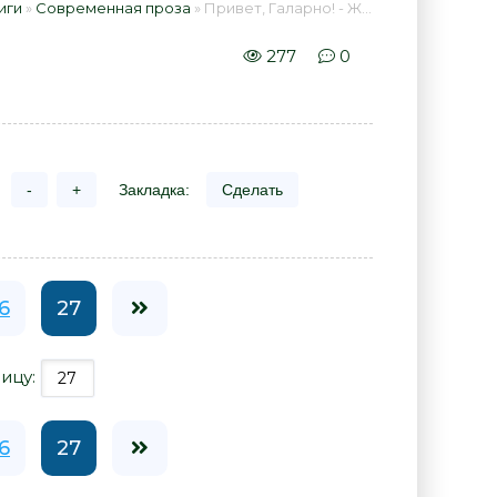
иги
»
Современная проза
» Привет, Галарно! - Жак Годбу 📕 - Книга онлайн бесплатно
277
0
-
+
Закладка:
Сделать
6
27
ицу:
6
27