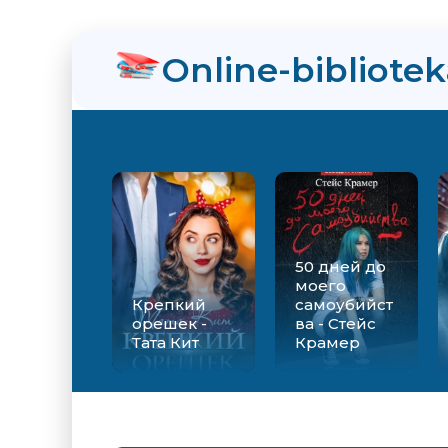
нра
Online-bibliote
ийства - Стейс Крамер
Екатерина Вильмонт
50 дней до
моего
Крепкий
самоубийст
орешек -
ва - Стейс
Тата Кит
Крамер