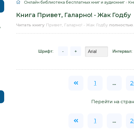
Онлайн библиотека бесплатных книг и аудиокниг
»
Кн
Книга Привет, Галарно! - Жак Годбу
Читать книгу
Привет, Галарно! - Жак Годбу
полностью
.
р
Шрифт:
-
+
Интервал:
1
...
2
Перейти на стран
1
...
2