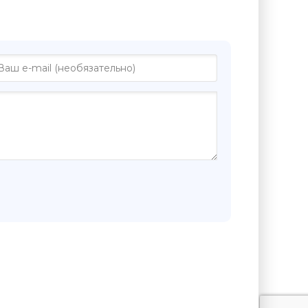
ге "Субмарина - Джо Данторн"