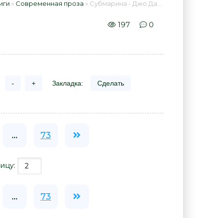
иги
»
Современная проза
» Субмарина - Джо Данторн 📕 - Книга онлайн бесплатно
197
0
-
+
Закладка:
Сделать
...
73
ицу:
...
73