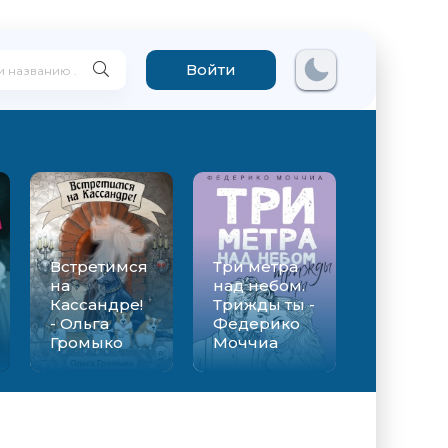
Войти
Встретимся
Три метра
на
над небом.
Кассандре!
Трижды ты -
- Ольга
Федерико
Громыко
Моччиа