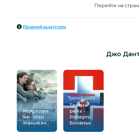
Перейти на стран
Правообладателям
Книги схожие с книгой «Субмарин
Джо Дан
Третий
Искуплен
рейх -
ие - Иэн
Роберто
Макьюэн
Боланьо