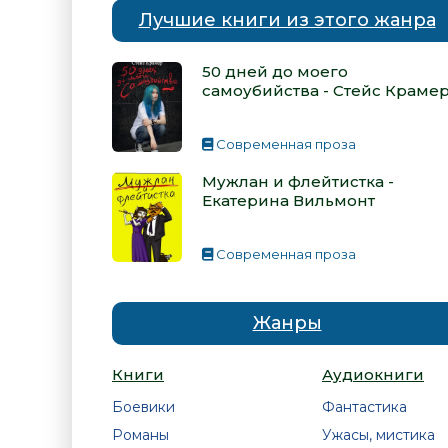
Лучшие книги из этого жанра
50 дней до моего
самоубийства - Стейс Краме
Современная проза
Мужлан и флейтистка -
Екатерина Вильмонт
Современная проза
Жанры
Книги
Аудиокниги
Боевики
Фантастика
Романы
Ужасы, мистика