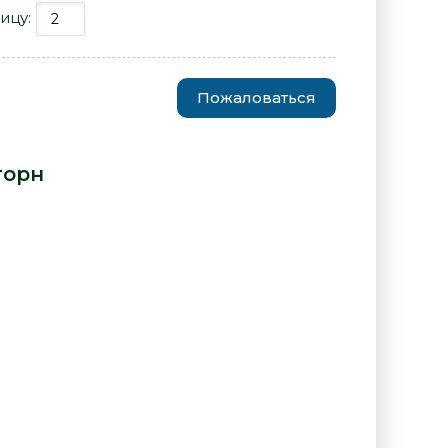
ицу:
Пожаловаться
а - Джо Данторн» от автора -
торн
: