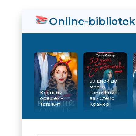
нра
Online-bibliote
ийства - Стейс Крамер
Екатерина Вильмонт
50 дней до
моего
Крепкий
самоубийст
орешек -
ва - Стейс
Тата Кит
Крамер