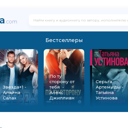
ka
.com
Бестселлеры
По ту
сторону от
Серьга
Звезда+1 -
тебя -
Артемиды -
Алайна
Алекс
Татьяна
Салах
Джиллиан
Устинова