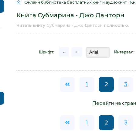
Онлайн библиотека бесплатных книг и аудиокниг
»
Кн
Книга Субмарина - Джо Данторн
Читать книгу
Субмарина - Джо Данторн
полностью
.
р
Шрифт:
-
+
Интервал:
1
2
3
Перейти на стран
1
2
3