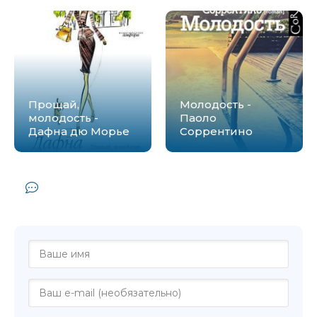
Прощай,
Молодость -
молодость -
Паоло
Дафна дю Морье
Соррентино
Комментарии и отзывы (0) к книге
"Молодость - Михаил Сегал"