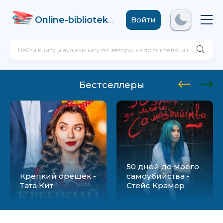
Online-biblioteka
.com
Войти
Бестселлеры
50 дней до моего
Крепкий орешек -
самоубийства -
Тата Кит
Стейс Крамер