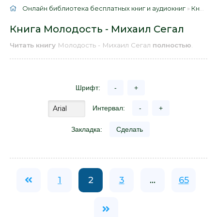
Онлайн библиотека бесплатных книг и аудиокниг
»
Книги
»
Книга Молодость - Михаил Сегал
Читать книгу
Молодость - Михаил Сегал
полностью
.
Шрифт:
-
+
Интервал:
-
+
Закладка:
Сделать
1
2
3
...
65