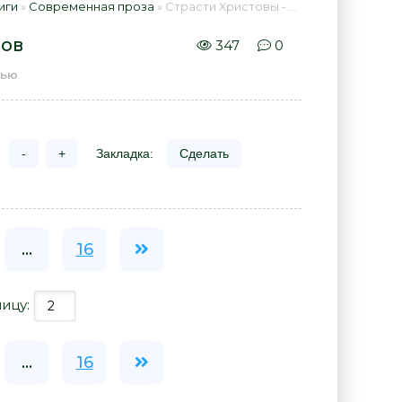
иги
»
Современная проза
» Страсти Христовы - Илья Стогов 📕 - Книга онлайн бесплатно
гов
347
0
тью
.
-
+
Закладка:
Сделать
...
16
ницу:
...
16