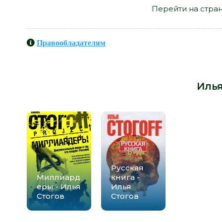
Перейти на стра
Правообладателям
Книги схожие с книгой «Страсти
автора -
Илья
Русская
Миллиард
книга -
еры - Илья
Илья
Стогов
Стогов