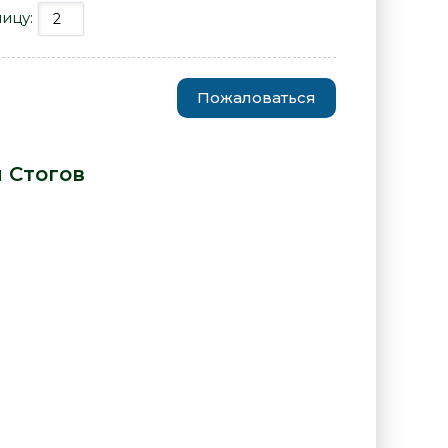
ницу:
Пожаловаться
 Христовы - Илья Стогов» от
 Стогов
: