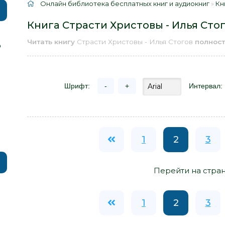
Онлайн библиотека бесплатных книг и аудиокниг
»
Кн
Книга Страсти Христовы - Илья Сто
Читать книгу
Страсти Христовы - Илья Стогов
полнос
р
Шрифт:
-
+
Интервал:
1
2
3
Перейти на стра
1
2
3