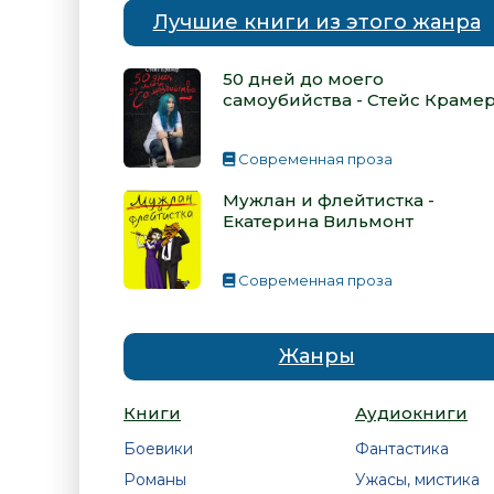
Лучшие книги из этого жанра
50 дней до моего
самоубийства - Стейс Краме
Современная проза
Мужлан и флейтистка -
Екатерина Вильмонт
Современная проза
Жанры
Книги
Аудиокниги
Боевики
Фантастика
Романы
Ужасы, мистика