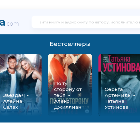
ka
.com
Бестселлеры
По ту
сторону от
Серьга
Звезда+1 -
тебя -
Артемиды -
Алайна
Алекс
Татьяна
Салах
Джиллиан
Устинова