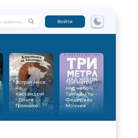
Войти
Встретимся
Три метра
на
над небом.
Кассандре!
Трижды ты -
- Ольга
Федерико
Громыко
Моччиа