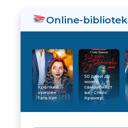
нра
Online-bibliote
ийства - Стейс Крамер
Екатерина Вильмонт
50 дней до
моего
Крепкий
самоубийст
орешек -
ва - Стейс
Тата Кит
Крамер