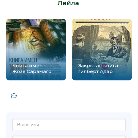
Лейла
:
Книга имен -
Закрытая книга -
Жозе Сарамаго
Гилберт Адэр
Комментарии и отзывы (0) к книге
"Выданная замуж насильно - Лейла"