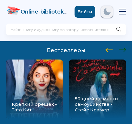
Online-biblioteka
.com
Войти
Бестселлеры
50 дней до моего
Крепкий орешек -
самоубийства -
Тата Кит
Стейс Крамер