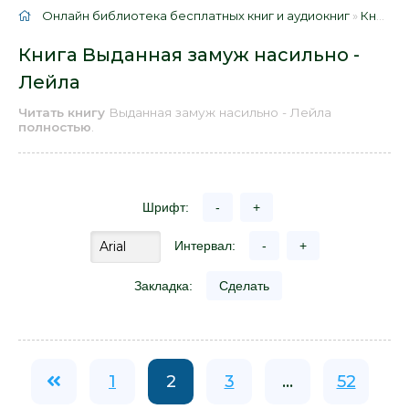
Онлайн библиотека бесплатных книг и аудиокниг
»
Книги
»
Книга Выданная замуж насильно -
Лейла
Читать книгу
Выданная замуж насильно - Лейла
полностью
.
Шрифт:
-
+
Интервал:
-
+
Закладка:
Сделать
1
2
3
...
52