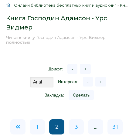
Онлайн библиотека бесплатных книг и аудиокниг
»
Книги
»
Книга Господин Адамсон - Урс
Видмер
Читать книгу
Господин Адамсон - Урс Видмер
полностью
.
Шрифт:
-
+
Интервал:
-
+
Закладка:
Сделать
1
2
3
...
31