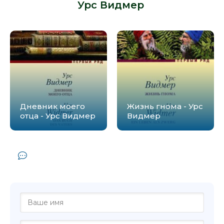
Урс Видмер
:
Дневник моего
Жизнь гнома - Урс
отца - Урс Видмер
Видмер
Комментарии и отзывы (0) к книге
"Господин Адамсон - Урс Видмер"