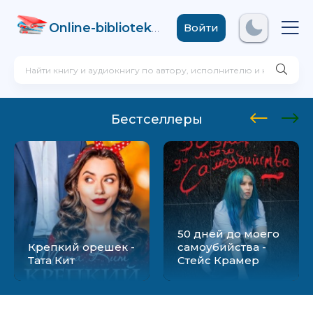
Online-biblioteka
.com
Войти
Бестселлеры
50 дней до моего
Крепкий орешек -
самоубийства -
Тата Кит
Стейс Крамер