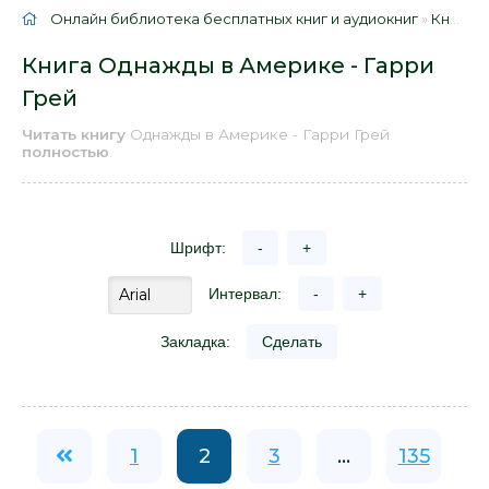
Онлайн библиотека бесплатных книг и аудиокниг
»
Книги
»
Книга Однажды в Америке - Гарри
Грей
Читать книгу
Однажды в Америке - Гарри Грей
полностью
.
Шрифт:
-
+
Интервал:
-
+
Закладка:
Сделать
1
2
3
...
135