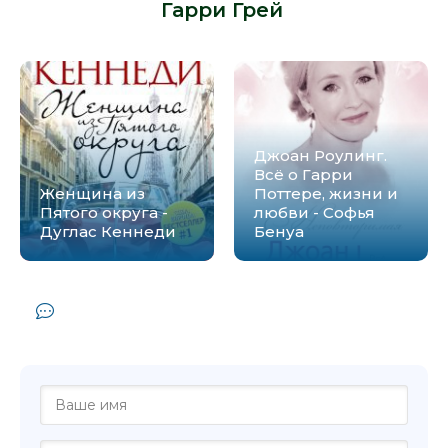
Гарри Грей
:
Джоан Роулинг.
Всё о Гарри
Женщина из
Поттере, жизни и
Пятого округа -
любви - Софья
Дуглас Кеннеди
Бенуа
Комментарии и отзывы (0) к книге
"Однажды в Америке - Гарри Грей"