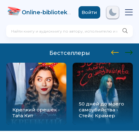
Online-biblioteka
.com
Войти
Бестселлеры
50 дней до моего
Крепкий орешек -
самоубийства -
Тата Кит
Стейс Крамер