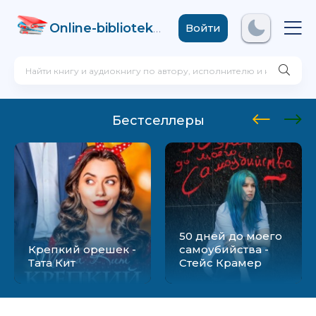
Online-biblioteka
.com
Войти
Бестселлеры
50 дней до моего
Крепкий орешек -
самоубийства -
Тата Кит
Стейс Крамер