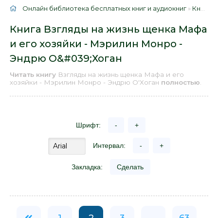
Онлайн библиотека бесплатных книг и аудиокниг
»
Книги
»
Книга Взгляды на жизнь щенка Мафа
и его хозяйки - Мэрилин Монро -
Эндрю О&#039;Хоган
Читать книгу
Взгляды на жизнь щенка Мафа и его
хозяйки - Мэрилин Монро - Эндрю О'Хоган
полностью
.
Шрифт:
-
+
Интервал:
-
+
Закладка:
Сделать
1
2
3
...
63