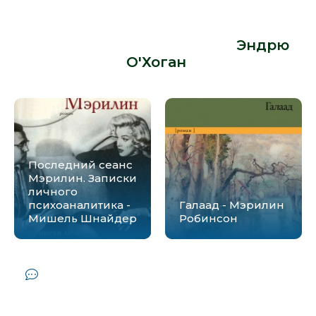
жизнь щенка Мафа и его хозяйки -
Мэрилин Монро - Эндрю
О&#039;Хоган» от автора -
Эндрю
О'Хоган
:
Последний сеанс
Мэрилин. Записки
личного
психоаналитика -
Галаад - Мэрилин
Мишель Шнайдер
Робинсон
Комментарии и отзывы (0) к книге
"Взгляды на жизнь щенка Мафа и его
хозяйки - Мэрилин Монро - Эндрю