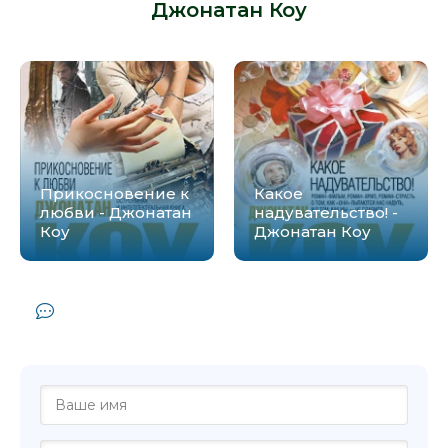
-
Джонатан Коу
:
Прикосновение к
Какое
любви - Джонатан
надувательство! -
Коу
Джонатан Коу
Комментарии и отзывы (0) к книге
"Случайная женщина - Джонатан Коу"