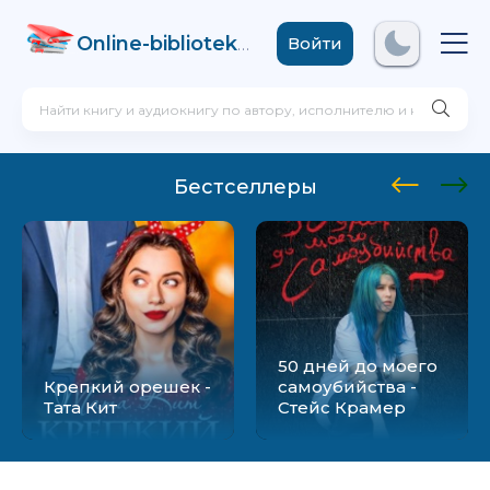
Online-biblioteka
.com
Войти
Бестселлеры
50 дней до моего
Крепкий орешек -
самоубийства -
Тата Кит
Стейс Крамер