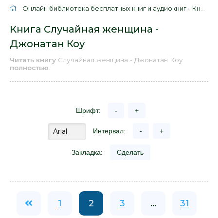
Онлайн библиотека бесплатных книг и аудиокниг
»
Книги
»
Книга Случайная женщина -
Джонатан Коу
Читать книгу
Случайная женщина - Джонатан Коу
полностью
.
Шрифт:
-
+
Интервал:
-
+
Закладка:
Сделать
1
2
3
...
31