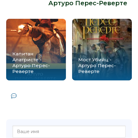
от автора -
Артуро Перес-Реверте
:
Капитан
Алатристе -
Мост Убийц -
Артуро Перес-
Артуро Перес-
Реверте
Реверте
Комментарии и отзывы (0) к книге
"Корсары Леванта - Артуро Перес-
Реверте"