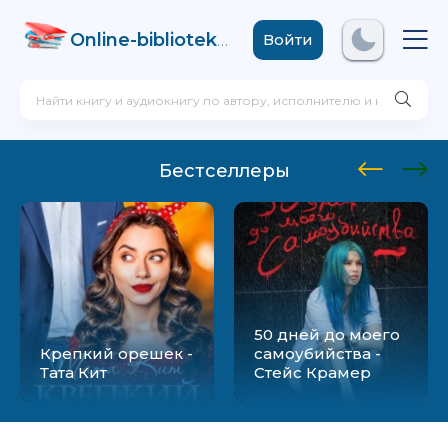
Online-biblioteka
.com
Войти
Бестселлеры
50 дней до моего
Крепкий орешек -
самоубийства -
Тата Кит
Стейс Крамер