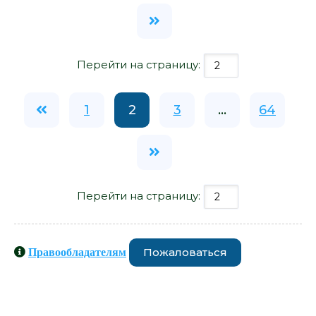
Перейти на страницу:
1
2
3
...
64
Перейти на страницу:
Пожаловаться
Правообладателям
Книги схожие с книгой «Корсары
Леванта - Артуро Перес-Реверте»