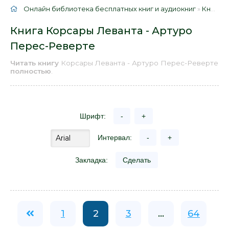
Онлайн библиотека бесплатных книг и аудиокниг
»
Книги
»
Книга Корсары Леванта - Артуро
Перес-Реверте
Читать книгу
Корсары Леванта - Артуро Перес-Реверте
полностью
.
Шрифт:
-
+
Интервал:
-
+
Закладка:
Сделать
1
2
3
...
64