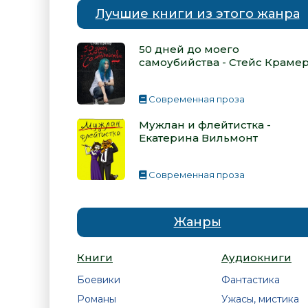
Лучшие книги из этого жанра
50 дней до моего
самоубийства - Стейс Краме
Современная проза
Мужлан и флейтистка -
Екатерина Вильмонт
Современная проза
Жанры
Книги
Аудиокниги
Боевики
Фантастика
Романы
Ужасы, мистика