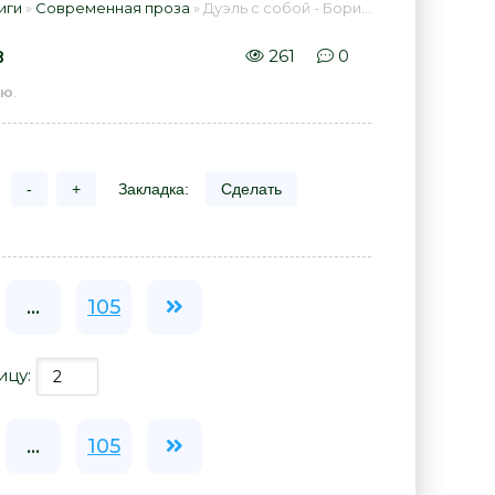
иги
»
Современная проза
» Дуэль с собой - Борис Пугачев 📕 - Книга онлайн бесплатно
в
261
0
ью
.
-
+
Закладка:
Сделать
...
105
ицу:
...
105