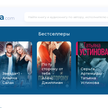
ka
.com
Бестселлеры
По ту
сторону от
Серьга
Звезда+1 -
тебя -
Артемиды -
Алайна
Алекс
Татьяна
Салах
Джиллиан
Устинова