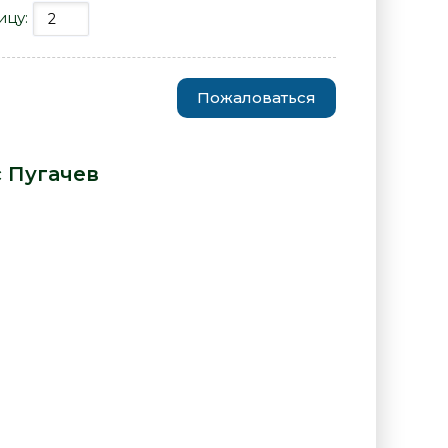
ицу:
Пожаловаться
 собой - Борис Пугачев» от
 Пугачев
: