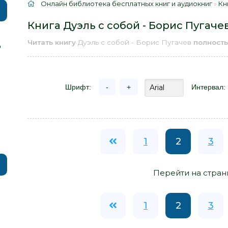
Онлайн библиотека бесплатных книг и аудиокниг
»
Кн
Книга Дуэль с собой - Борис Пугаче
Читать книгу
Дуэль с собой - Борис Пугачев
полност
р
Шрифт:
-
+
Интервал:
1
2
3
Перейти на стран
1
2
3