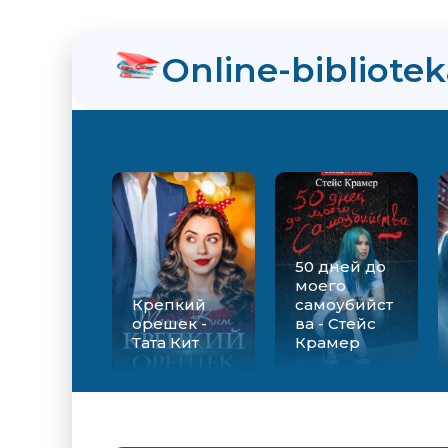
нра
Online-bibliote
ийства - Стейс Крамер
Екатерина Вильмонт
50 дней до
моего
Крепкий
самоубийст
орешек -
ва - Стейс
Тата Кит
Крамер