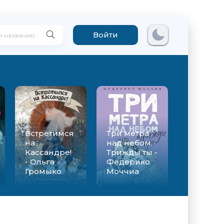
Войти
Встретимся
Три метра
на
над небом.
Кассандре!
Трижды ты -
- Ольга
Федерико
Громыко
Моччиа