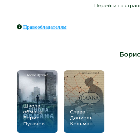
Перейти на стран
Правообладателям
Книги схожие с книгой «Дуэль с
автора -
Борис
Школа
обмана -
Слава -
Борис
Даниэль
Пугачев
Кельман