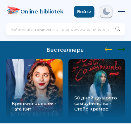
Online-biblioteka
.com
Войти
Бестселлеры
50 дней до моего
Крепкий орешек -
самоубийства -
Тата Кит
Стейс Крамер