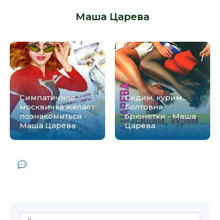
брюнетки - Маша Царева» от автора
-
Маша Царева
:
Симпатичная
Сидим, курим...
москвичка желает
Болтовня
познакомиться -
брюнетки - Маша
Маша Царева
Царева
Комментарии и отзывы (0) к книге
"Московский беSтиарий. Болтовня
брюнетки - Маша Царева"