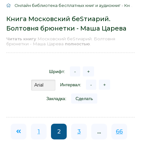
Онлайн библиотека бесплатных книг и аудиокниг
»
Книги
»
Книга Московский беSтиарий.
Болтовня брюнетки - Маша Царева
Читать книгу
Московский беSтиарий. Болтовня
брюнетки - Маша Царева
полностью
.
Шрифт:
-
+
Интервал:
-
+
Закладка:
Сделать
1
2
3
...
66