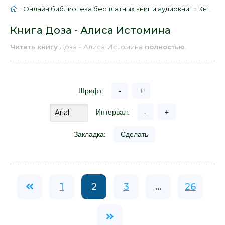
Онлайн библиотека бесплатных книг и аудиокниг
»
Книги
»
Книга Доза - Алиса Истомина
Читать книгу
Доза - Алиса Истомина
полностью
.
Шрифт:
-
+
Интервал:
-
+
Закладка:
Сделать
1
2
3
...
26