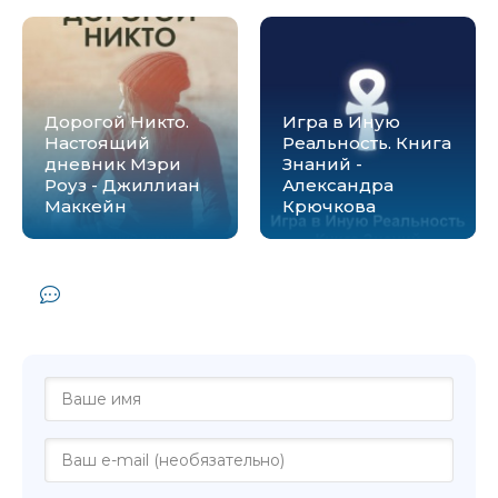
Дорогой Никто.
Игра в Иную
Настоящий
Реальность. Книга
дневник Мэри
Знаний -
Роуз - Джиллиан
Александра
Маккейн
Крючкова
Комментарии и отзывы (0) к книге
"Доза - Алиса Истомина"