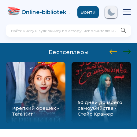
Online-biblioteka
.com
Войти
Бестселлеры
50 дней до моего
Крепкий орешек -
самоубийства -
Тата Кит
Стейс Крамер