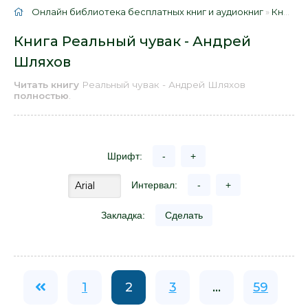
Онлайн библиотека бесплатных книг и аудиокниг
»
Книги
»
Книга Реальный чувак - Андрей
Шляхов
Читать книгу
Реальный чувак - Андрей Шляхов
полностью
.
Шрифт:
-
+
Интервал:
-
+
Закладка:
Сделать
1
2
3
...
59