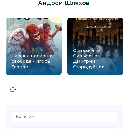
Андрей Шляхов
:
Сильвин из
Чувак и надувная
Сильфона -
свобода - Игорь
Дмитрий
Градов
Стародубцев
Комментарии и отзывы (0) к книге
"Реальный чувак - Андрей Шляхов"