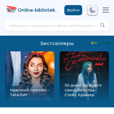
Online-biblioteka
.com
Войти
Бестселлеры
50 дней до моего
Крепкий орешек -
самоубийства -
Тата Кит
Стейс Крамер