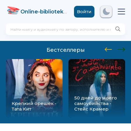
Online-biblioteka
.com
Войти
Бестселлеры
50 дней до моего
Крепкий орешек -
самоубийства -
Тата Кит
Стейс Крамер