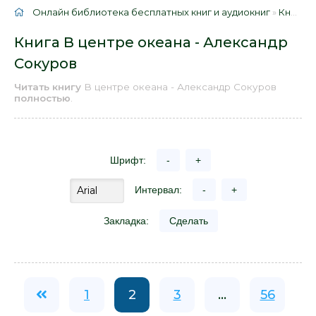
Онлайн библиотека бесплатных книг и аудиокниг
»
Книги
»
Книга В центре океана - Александр
Сокуров
Читать книгу
В центре океана - Александр Сокуров
полностью
.
Шрифт:
-
+
Интервал:
-
+
Закладка:
Сделать
1
2
3
...
56