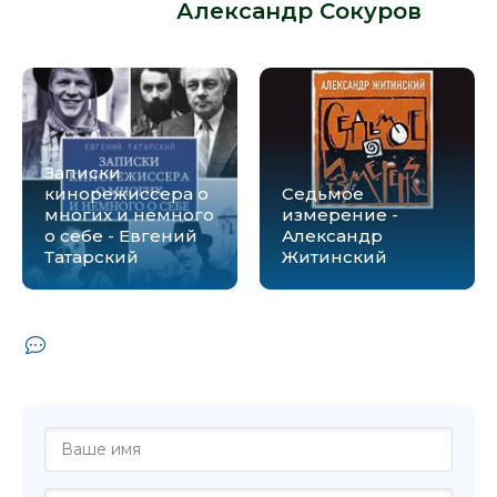
автора -
Александр Сокуров
:
Записки
кинорежиссера о
Седьмое
многих и немного
измерение -
о себе - Евгений
Александр
Татарский
Житинский
Комментарии и отзывы (0) к книге "В
центре океана - Александр Сокуров"