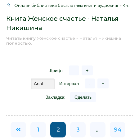
Онлайн библиотека бесплатных книг и аудиокниг
»
Книги
»
Книга Женское счастье - Наталья
Никишина
Читать книгу
Женское счастье - Наталья Никишина
полностью
.
Шрифт:
-
+
Интервал:
-
+
Закладка:
Сделать
1
2
3
...
94