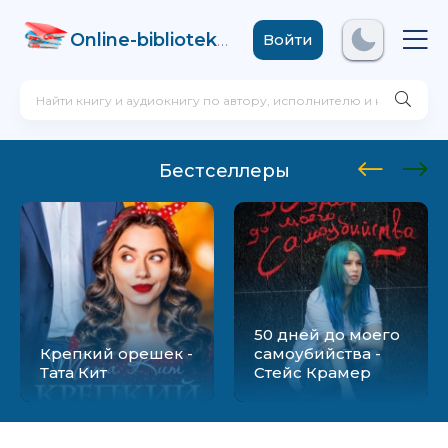
Online-biblioteka
.com
Войти
Бестселлеры
50 дней до моего
Крепкий орешек -
самоубийства -
Тата Кит
Стейс Крамер