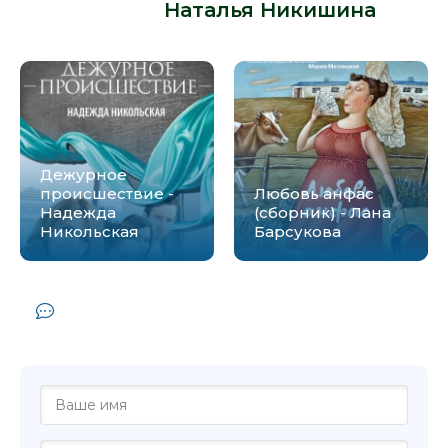
автора -
Наталья Никишина
:
Дежурное
происшествие -
Любовь анфас
Надежда
(сборник) - Лана
Никольская
Барсукова
Комментарии и отзывы (0) к книге
"Женское счастье - Наталья Никишина"