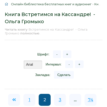
Онлайн библиотека бесплатных книг и аудиокниг
»
Книги
»
Книга Встретимся на Кассандре! -
Ольга Громыко
Читать книгу
Встретимся на Кассандре! - Ольга
Громыко
полностью
.
Шрифт:
-
+
Интервал:
-
+
Закладка:
Сделать
1
2
3
...
74