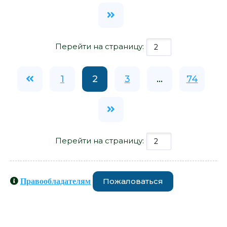
Перейти на страницу:
1
2
3
...
74
Перейти на страницу:
Пожаловаться
Правообладателям
Книги схожие с книгой «Встретимся
на Кассандре! - Ольга Громыко» от