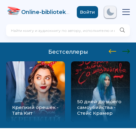
Online-biblioteka
.com
Войти
Бестселлеры
50 дней до моего
Крепкий орешек -
самоубийства -
Тата Кит
Стейс Крамер