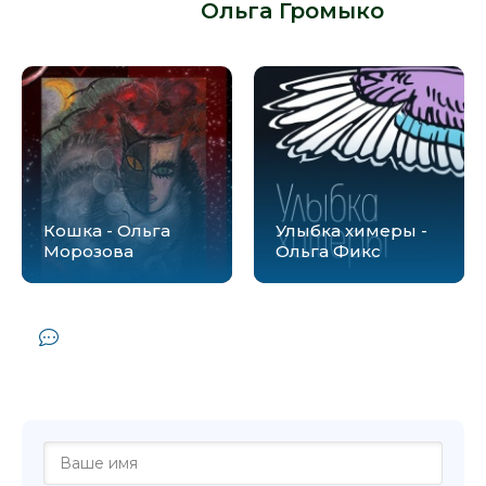
автора -
Ольга Громыко
:
Кошка - Ольга
Улыбка химеры -
Морозова
Ольга Фикс
Комментарии и отзывы (0) к книге
"Встретимся на Кассандре! - Ольга
Громыко"