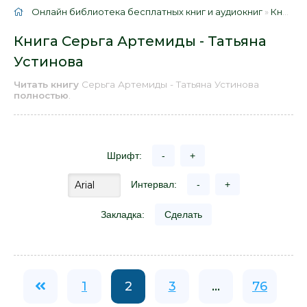
Онлайн библиотека бесплатных книг и аудиокниг
»
Книги
»
Книга Серьга Артемиды - Татьяна
Устинова
Читать книгу
Серьга Артемиды - Татьяна Устинова
полностью
.
Шрифт:
-
+
Интервал:
-
+
Закладка:
Сделать
1
2
3
...
76