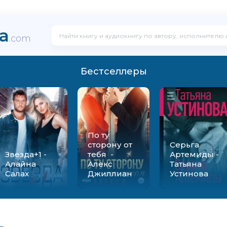
ka
.com
Бестселлеры
По ту
сторону от
Серьга
Звезда+1 -
тебя -
Артемиды -
Алайна
Алекс
Татьяна
Салах
Джиллиан
Устинова