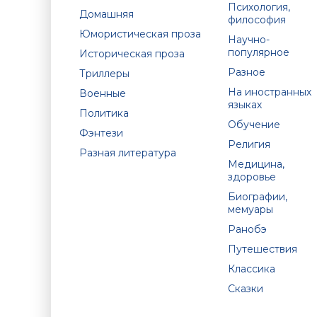
Психология,
Домашняя
философия
Юмористическая проза
Научно-
популярное
Историческая проза
Разное
Триллеры
На иностранных
Военные
языках
Политика
Обучение
Фэнтези
Религия
Разная литература
Медицина,
здоровье
Биографии,
мемуары
Ранобэ
Путешествия
Классика
Сказки