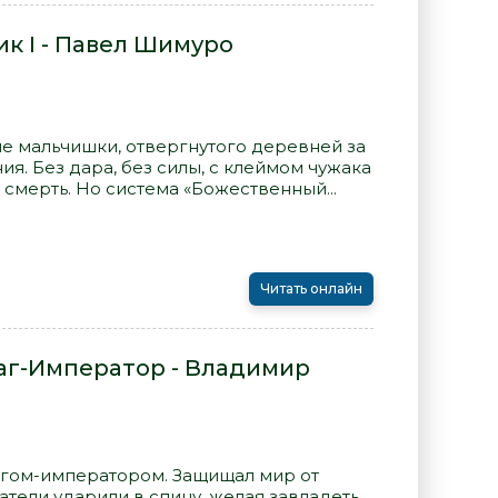
к I - Павел Шимуро
ле мальчишки, отвергнутого деревней за
ия. Без дара, без силы, с клеймом чужака
 смерть. Но система «Божественный...
Читать онлайн
г-Император - Владимир
гом-императором. Защищал мир от
атели ударили в спину, желая завладеть