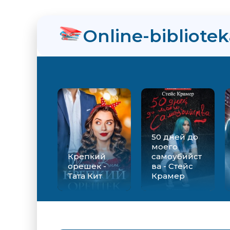
Online-bibliote
50 дней до
моего
Крепкий
самоубийст
орешек -
ва - Стейс
Тата Кит
Крамер