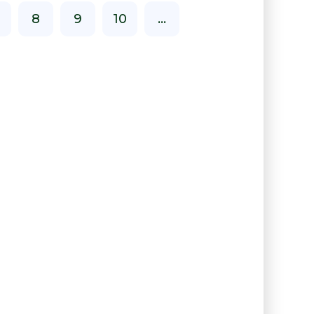
8
9
10
...