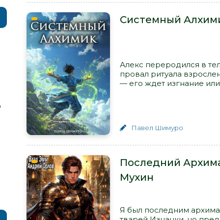
Системный Алхими
Алекс переродился в те
провал ритуала взрослен
— его ждет изгнание или
р
Павел Шимуро
Последний Архима
Мухин
Я был последним архима
тварей Изнанки, но пред