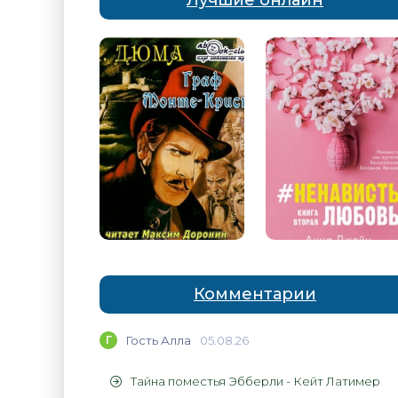
Лучшие онлайн
Комментарии
Г
Гость Алла
05.08.26
Тайна поместья Эбберли - Кейт Латимер