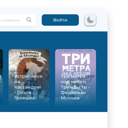
Войти
Встретимся
Три метра
на
над небом.
Кассандре!
Трижды ты -
- Ольга
Федерико
Громыко
Моччиа