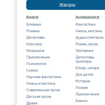
Жанры
Книги
Аудиокниги
Боевики
Фантастика
Романы
Ужасы, мистика
Детективы
Аудиоспектакли
Классика
Роман, проза
Медицина
Эзотерика
Приключение
Детективы,
триллеры
Психология
Юмор, сатира
Сказки
Для детей
Научная фантастика
История
Ужасы и мистика
Поэзия
Современная проза
Приключения
Детская проза
Бизнес
Драма