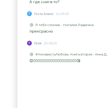
А где снига-то?
Г
Гость Алекс
24.09.25
Я тебя сломаю - Наталия Ладыгина
прексрасно
Г
Геля
20.06.25
#НенавистьЛюбовь. Книга вторая - Анна Джейн
😊👍🏻👍🏻👍🏻👍🏻👍🏻👍🏻👍🏻👍🏻👍🏻👍🏻😘