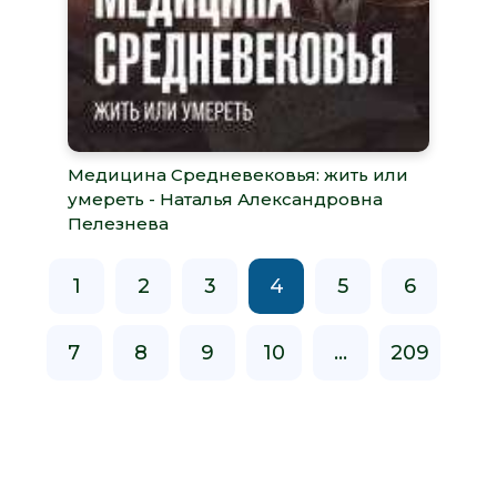
Медицина Средневековья: жить или
умереть - Наталья Александровна
Пелезнева
1
2
3
4
5
6
7
8
9
10
...
209